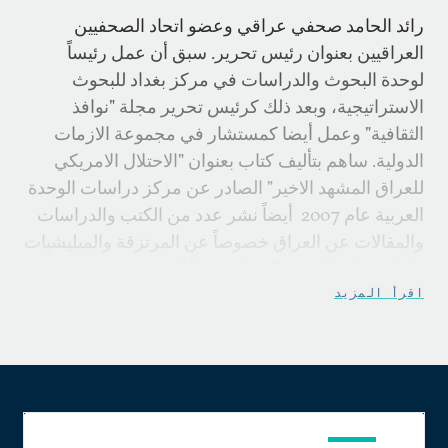
رائد الحامد صحفي عراقي وعضو اتحاد الصحفيين
العراقيين بعنوان رئيس تحرير. سبق أن عمل رئيساً
لوحدة البحوث والدراسات في مركز بغداد للبحوث
الاستراتيجية، وبعد ذلك كرئيس تحرير مجلة "نوافذ
الثقافية" وعمل أيضا كمستشار في مجموعة الازمات
الدولية. ساهم بتأليف كتاب بعنوان "الاحتلال الامريكي
للعراق المشهد الاخير" الصادر عن مركز دراسات الوحدة
العربية عام 2007 أيضاً نشر عدد من الكتب والدراسات
والمقالات عن العراق خصوصاً عن المرتزقة والميليشيات
وإقليم صلاح الدين والمتعاقدون الأمنية، في صحف عربية
منها الحياة والزمن والقدس العربي.
اقرأ المزيد