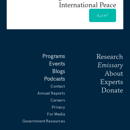
International Peace
اشترك
Research
Programs
Events
Emissary
Blogs
About
Podcasts
Experts
Contact
Donate
Annual Reports
Careers
Privacy
For Media
Government Resources