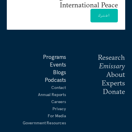
International Peace
اشترك
Research
Programs
Events
Emissary
Blogs
About
Podcasts
Experts
Contact
Donate
Annual Reports
Careers
Privacy
For Media
Government Resources