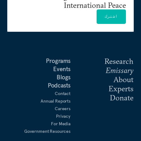
International Peace
اشترك
Research
Programs
Events
Emissary
Blogs
About
Podcasts
Experts
Contact
Donate
Annual Reports
Careers
Privacy
For Media
Government Resources