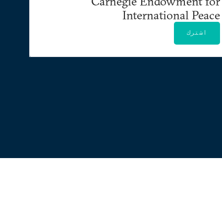
Carnegie Endowment for
International Peace
اشترك