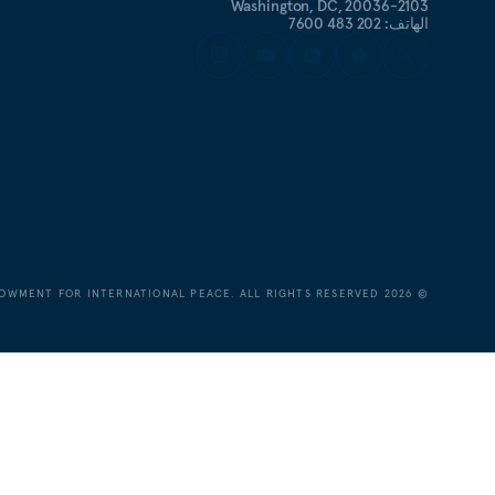
Washington, DC, 20036-2103
الهاتف: 202 483 7600
OWMENT FOR INTERNATIONAL PEACE. ALL RIGHTS RESERVED.
2026
©