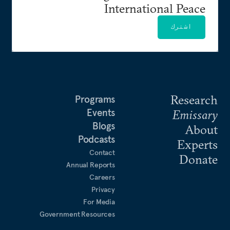
International Peace
اشترك
Research
Programs
Events
Emissary
Blogs
About
Podcasts
Experts
Contact
Donate
Annual Reports
Careers
Privacy
For Media
Government Resources