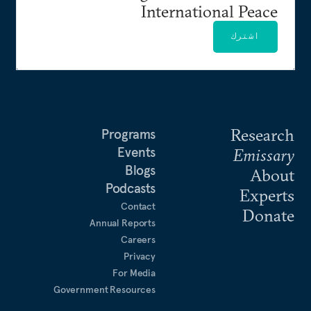
International Peace
اشترك
Research
Programs
Events
Emissary
Blogs
About
Podcasts
Experts
Contact
Donate
Annual Reports
Careers
Privacy
For Media
Government Resources