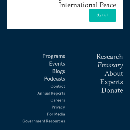
International Peace
اشترك
Research
Programs
Events
Emissary
Blogs
About
Podcasts
Experts
Contact
Donate
Annual Reports
Careers
Privacy
For Media
Government Resources