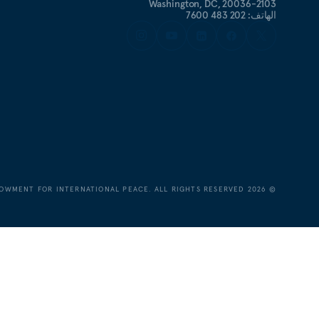
Washington, DC, 20036-2103
الهاتف: 202 483 7600
OWMENT FOR INTERNATIONAL PEACE. ALL RIGHTS RESERVED.
2026
©