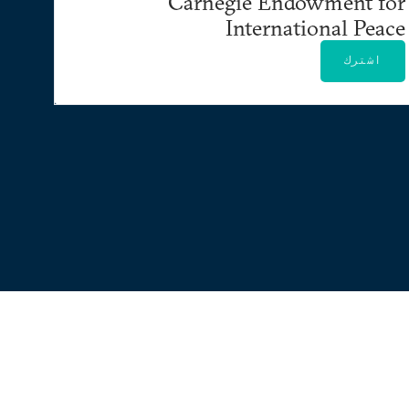
Carnegie Endowment for
International Peace
اشترك