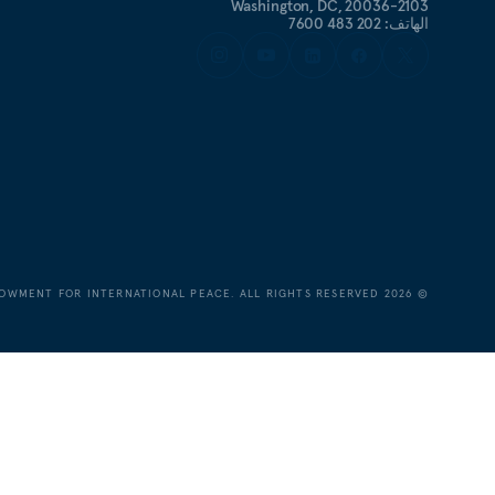
Washington, DC, 20036-2103
الهاتف: 202 483 7600
OWMENT FOR INTERNATIONAL PEACE. ALL RIGHTS RESERVED.
2026
©