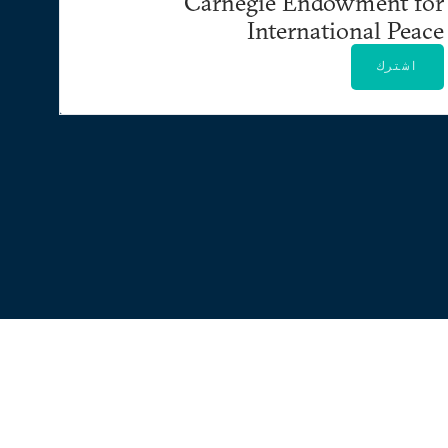
Carnegie Endowment for
International Peace
اشترك