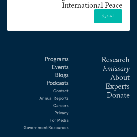
International Peace
اشترك
Research
Programs
Events
Emissary
Blogs
About
Podcasts
Experts
Contact
Donate
Annual Reports
Careers
Privacy
For Media
Government Resources