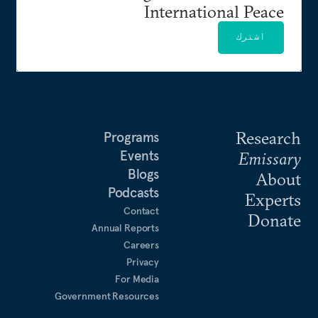
International Peace
اشترك
Research
Programs
Events
Emissary
Blogs
About
Podcasts
Experts
Contact
Donate
Annual Reports
Careers
Privacy
For Media
Government Resources