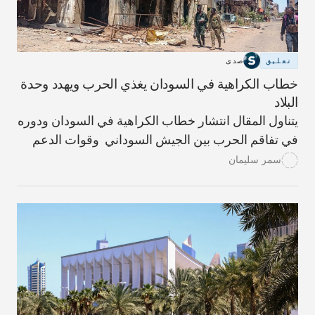
تعليق
صدى
خطاب الكراهية في السودان يغذي الحرب ويهدد وحدة
البلاد
يتناول المقال انتشار خطاب الكراهية في السودان ودوره
في تفاقم الحرب بين الجيش السوداني وقوات الدعم
السريع. ويعرض تحليلات الخبراء والخلفية التاريخية
سمر سليمان
ليوضح كيف أسهم هذا الخطاب في تأجيج العنف وتبرير
الجرائم وإضعاف الوحدة الوطنية، كما يقترح سبل
مواجهته من خلال العدالة والتعليم ونشر ثقافة السلام.