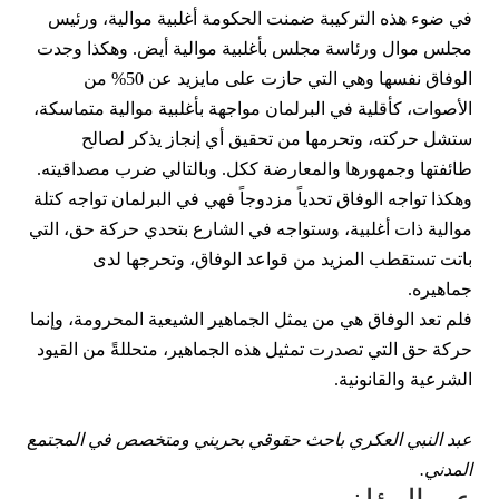
في ضوء هذه التركيبة ضمنت الحكومة أغلبية موالية، ورئيس
مجلس موال ورئاسة مجلس بأغلبية موالية أيض. وهكذا وجدت
الوفاق نفسها وهي التي حازت على مايزيد عن 50% من
الأصوات، كأقلية في البرلمان مواجهة بأغلبية موالية متماسكة،
ستشل حركته، وتحرمها من تحقيق أي إنجاز يذكر لصالح
طائفتها وجمهورها والمعارضة ككل. وبالتالي ضرب مصداقيته.
وهكذا تواجه الوفاق تحدياً مزدوجاً فهي في البرلمان تواجه كتلة
موالية ذات أغلبية، وستواجه في الشارع بتحدي حركة حق، التي
باتت تستقطب المزيد من قواعد الوفاق، وتحرجها لدى
جماهيره.
فلم تعد الوفاق هي من يمثل الجماهير الشيعية المحرومة، وإنما
حركة حق
التي تصدرت تمثيل هذه الجماهير، متحللةً من القيود
الشرعية والقانونية.
عبد النبي العكري باحث حقوقي بحريني ومتخصص في المجتمع
المدني.