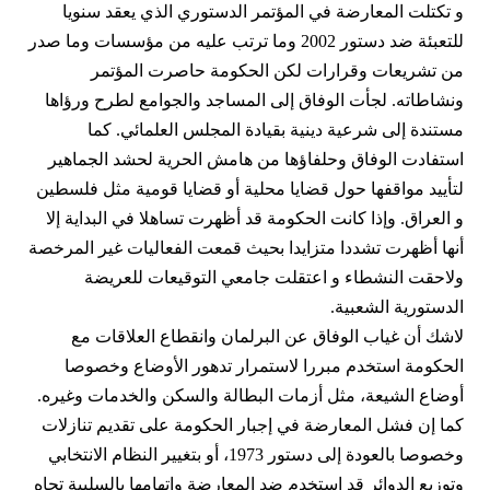
و تكتلت المعارضة في المؤتمر الدستوري الذي يعقد سنويا
للتعبئة ضد دستور 2002 وما ترتب عليه من مؤسسات وما صدر
من تشريعات وقرارات لكن الحكومة حاصرت المؤتمر
ونشاطاته. لجأت الوفاق إلى المساجد والجوامع لطرح ورؤاها
مستندة إلى شرعية دينية بقيادة المجلس العلمائي. كما
استفادت الوفاق وحلفاؤها من هامش الحرية لحشد الجماهير
لتأييد مواقفها حول قضايا محلية أو قضايا قومية مثل فلسطين
و العراق. وإذا كانت الحكومة قد أظهرت تساهلا في البداية إلا
أنها أظهرت تشددا متزايدا بحيث قمعت الفعاليات غير المرخصة
ولاحقت النشطاء و اعتقلت جامعي التوقيعات للعريضة
الدستورية الشعبية.
لاشك أن غياب الوفاق عن البرلمان وانقطاع العلاقات مع
الحكومة استخدم مبررا لاستمرار تدهور الأوضاع وخصوصا
أوضاع الشيعة، مثل أزمات البطالة والسكن والخدمات وغيره.
كما إن فشل المعارضة في إجبار الحكومة على تقديم تنازلات
وخصوصا بالعودة إلى دستور 1973، أو بتغيير النظام الانتخابي
وتوزيع الدوائر قد استخدم ضد المعارضة واتهامها بالسلبية تجاه