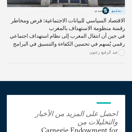
تعليق
صدى
الاقتصاد السياسي للبيانات الاجتماعية: فرص ومخاطر
رقمنة منظومة الاستهداف بالمغرب
في حين أن انتقال المغرب إلى نظام استهداف اجتماعي
رقمي يُسهم في تحسين الكفاءة والتنسيق في البرامج
الاجتماعية، إلا أنه ينطوي على مخاطر الإقصاء ويُعزّز
عبد الرفيع زعنون
السياسات التقشفية. يستخدم النظام الجديد خوارزميات
تعتمد على بيانات اجتماعية واقتصادية لتحديد أهلية
الاستفادة من مزايا مثل التحويلات النقدية والتأمين
الصحي. ومع ذلك، تؤدي العيوب التقنية، والفجوة
الرقمية، والمعايير الصارمة في النظام الجديد إلى
استبعاد غير عادل للعديد من الأسر الأكثر احتياجاً
للمساعدة.
احصل على المزيد من الأخبار
والتحليلات من
Carnegie Endowment for