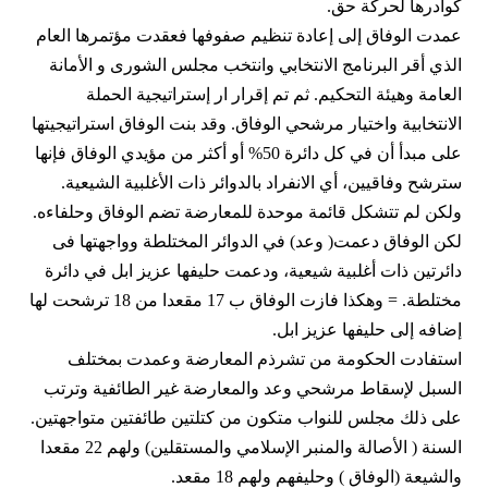
كوادرها لحركة حق.
عمدت الوفاق إلى إعادة تنظيم صفوفها فعقدت مؤتمرها العام
الذي أقر البرنامج الانتخابي وانتخب مجلس الشورى و الأمانة
العامة وهيئة التحكيم. ثم تم إقرار ار إستراتيجية الحملة
الانتخابية واختيار مرشحي الوفاق. وقد بنت الوفاق استراتيجيتها
على مبدأ أن في كل دائرة 50% أو أكثر من مؤيدي الوفاق فإنها
سترشح وفاقيين، أي الانفراد بالدوائر ذات الأغلبية الشيعية.
ولكن لم تتشكل قائمة موحدة للمعارضة تضم الوفاق وحلفاءه.
لكن الوفاق دعمت( وعد) في الدوائر المختلطة وواجهتها فى
دائرتين ذات أغلبية شيعية، ودعمت حليفها عزيز ابل في دائرة
مختلطة. = وهكذا فازت الوفاق ب 17 مقعدا من 18 ترشحت لها
إضافه إلى حليفها عزيز ابل.
استفادت الحكومة من تشرذم المعارضة وعمدت بمختلف
السبل لإسقاط مرشحي وعد والمعارضة غير الطائفية وترتب
على ذلك مجلس للنواب متكون من كتلتين طائفتين متواجهتين.
السنة ( الأصالة والمنبر الإسلامي والمستقلين) ولهم 22 مقعدا
والشيعة (الوفاق ) وحليفهم ولهم 18 مقعد.