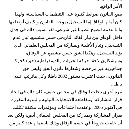
الأمر الواقع.
يضع القانون ضوابط كثيرة على التنظيمات السياسية، ولهذا
كان أمام الوفاق إما التسجيل بموجب القانون وتكييف أوضاعها
وإما عدمه لتصبح تنظيما غير شرعي. لقد تسبب ذلك في جدل
داخل الوفاق بين تيار القائد التاريخي حسن مشيمع، تيار عدم
التسجيل، وتيار الأغلبية وبمباركة من المجلس العلمائي الذي
يؤيد التسجيل، وهكذا انشق حسن مشيمع عن الوفاق،
وسيشكلون لاحقا حركة الحريات والديمقراطية (حق) كحركة
جماهيرية غير مرخصة وشعارها قانون الحق وليس حق
القانون،. حيث اعتبرت دستور 2002 باطلا وكل ماترتب عليه
باطل.
مرة أخرى دخلت الوفاق في مخاض عنيف، كان ذلك في اتخاذ
قرار المشاركة أومقاطعة االانتخابات النيابية والبلدية المقرره
في اكتوبر 2006، وعقدت اجتماعات ومؤتمرات مكثفة تكللت
بقرار المشاركة وبمباركة من المجلس العلمائي أيض، ولكن بعد
أن خلفت جروحاً في جسم الوفاق وذلك بانضمام عدد كبير من