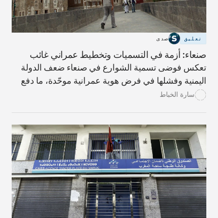
تعليق
صدى
صنعاء: أزمة في التسميات وتخطيط عمراني غائب
تعكس فوضى تسمية الشوارع في صنعاء ضعف الدولة
اليمنية وفشلها في فرض هوية عمرانية موحّدة، ما دفع
السكان للاعتماد على نظام عرفي شفهي متجذر في
سارة الخباط
الذاكرة الجماعية، وهذه الفوضى ليست إشكالية تنظيمية
فقط، بل صراع رمزي بين سلطة الدولة وهوية المجتمع
المحلي.