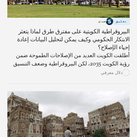
تعليق
صدى
البيروقراطية الكويتية على مفترق طرق لماذا يتعثر
الابتكار الحكومي وكيف يمكن لتحليل البيانات إعادة
إحياء الإصلاح؟
أطلقت الكويت العديد من الإصلاحات الطموحة ضمن
رؤية الكويت 2035، لكن البيروقراطية وضعف التنسيق
وغياب آليات التقييم الفعّال ما زالت تعرقل التنفيذ، أما إذا
دلال معرفي
اعتمدت الحكومة على التحليلات القائمة على البيانات،
ستتمكن الحكومة الكويتية من تحويل الإصلاحات من
شعارات متكررة إلى نتائج ملموسة وقابلة للقياس.