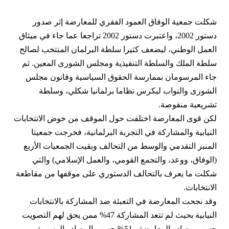
شكلت جمعية الوفاق العمود الفقري للمعارضة إثر صدور
دستور 2002، واعتبرت دستور 2002 تراجعا عما جاء في ميثاق
العمل الوطني، ليضعف كثيرا سلطة البرلمان المنتخب لصالح
سلطة الملك والسلطة التنفيذية ومجلس الشورى المعين. ثم
جاء المرسومان بممارسة الحقوق السياسية وقانون مجلس
الشورى والنواب ليكرس نظاما برلمانيا شكلي، وسلطة
تشريعية منقوصة.
لكن قوى المعارضة اختلفت حول الموقف من خوض الانتخابات
النيابية والمشاركة في التجربة البرلمانية، فخرجت جمعيتا
المنبر التقدمي والوسط من التحالف وبقيت الجمعيات الأربع
(الوفاق، ووعد، والتجمع القومي، والعمل الإسلامي) والتي
شكلت ما يعرف بالتحالف الدستوري على موقفها من مقاطعة
الانتخابات.
وقد نجحت المعارضة في التعبئة ضد المشاركة بالانتخابات
النيابية بحيث لم تتعد المشاركة 47% ممن يحق لهم التصويت
حسب مصادر المعارضة و51% حسب المصادر الرسمية.