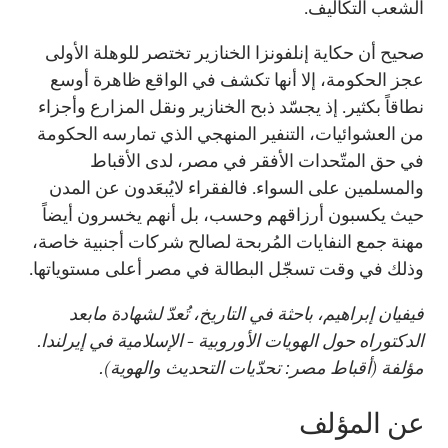
الشعب التكاليف.
صحيح أن حكاية إنلفونزا الخنازير تختصر للوهلة الأولى
عجز الحكومة، إلا أنها تكشف في الواقع ظاهرة أوسع
نطاقاً بكثير. إذ يجسّد ذبح الخنازير ونقل المزارع وأجزاء
من العشوائيات، التنفير المنهجي الذي تمارسه الحكومة
في حق المتّحدات الأفقر في مصر، لدى الأقباط
والمسلمين على السواء. فالفقراء لايُبعَدون عن المدن
حيث يكسبون أرزاقهم وحسب، بل أنهم يخسرون أيضاً
مهنة جمع النفايات المُربحة لصالح شركات أجنبية خاصة،
وذلك في وقت تسجّل البطالة في مصر أعلى مستوياتها.
فيفيان إبراهيم، باحثة في التاريخ، تُعدّ لشهادة مابعد
الدكتوراه حول الهويات الأوروبية - الإسلامية في إيرلندا.
مؤلفة (أقباط مصر: تحدّيات التحديث والهوية).
عن المؤلف