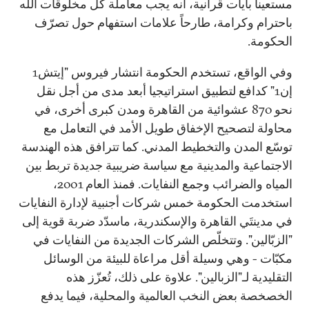
مستعيناً بآيات قرآنية، أنه يجب معاملة كل مخلوقات الله
باحترام وكرامة، طارحاً علامات استفهام حول تصرّف
الحكومة.
وفي الواقع، تستخدم الحكومة انتشار فيروس "إيتش1
إن1" كدافع لتطبيق استراتيجيا أبعد مدى من أجل نقل
نحو 870 عشوائية من القاهرة ومدن كبرى أخرى، في
محاولة لتصحيح الإخفاق طويل الأمد في التعامل مع
توسّع المدن والتخطيط المدني. كما تترافق هذه الهندسة
الاجتماعية والمدينية مع سياسة ضريبية جديدة تربط بين
المياه والضرائب وجمع النفايات. فمنذ العام 2001،
استخدمت الحكومة خمس شركات أجنبية لإدارة النفايات
في مدينتَي القاهرة والإسكندرية، ماسدّد ضربة قوية إلى
"الزبّالين". وتتخلّص الشركات الجديدة من النفايات في
مكبّات - وهي وسيلة أقل مراعاة للبيئة من الوسائل
التقليدية لـ"الزبالين". علاوة على ذلك، تُعزّز هذه
الخصخصة بعض النخب العالمية والمحلية، فيما يدفع