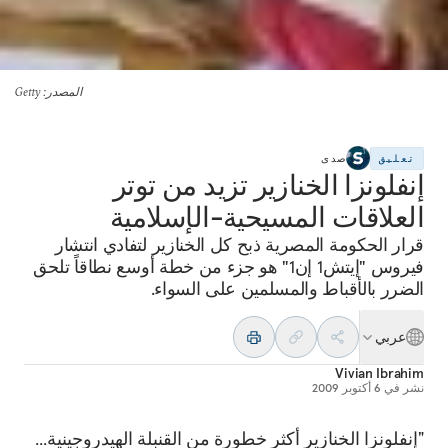
المصدر
: Getty
تعليق
صدى
إنفلونزا الخنازير تزيد من توتر
العلاقات المسيحية-الإسلامية
قرار الحكومة المصرية ذبح كل الخنازير لتفادي انتشار
فيروس "إيتش1 إن1" هو جزء من خطة أوسع نطاقاً تلحق
الضرر بالأقباط والمسلمين على السواء.
عربي
Vivian Ibrahim
نشر في
6 أكتوبر 2009
"إنفلونزا الخنازير أكثر خطورة من القنبلة الهيدروجينية...