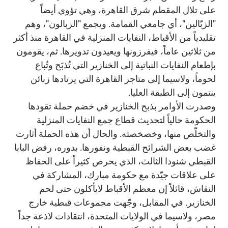
على تلال المقطم شرق القاهرة، وهي تؤوي أيضاً
"الزبّالين"، أي جامعي القمامة. ويجمع "الزبالون"، وهم
تقليدياً من الأقباط، النفايات المنزلية في القاهرة منذ أكثر
من ثلاثين عاماً، فيفرزونها ويعيدون تدويرها. ثم، يقومون
بإطعام النفايات النباتية إلى الخنازير التي تُذبَح وتُباع
لحوماً، ولاسيما إلى متاجر القاهرة التي يرتادها زبائن
ينتمون إلى الطبقة العليا.
وصدرت الأوامر بذبح الخنازير في خضم حملة تقودها
الحكومة حالياً لتحديث قطاع جمع النفايات المنزلية
والتخلّص منها، وخصخصته. والحال أن هذه الحملة أثارت
غضب بعض الشرائح القبطية ونفورها. بدوره، رفض البابا
القبطي شنودا الثالث، الذي يحرص كثيراً على الحفاظ
على علاقات جيّدة مع حكومة مبارك، المشاركة في
النقاش، قائلاً إن معظم الأقباط لايأكلون حتى لحم
الخنازير. في المقابل، وجّهت مجموعات قبطية خارج
مصر، ولاسيما في الولايات المتحدة، انتقادات لاذعة جداً