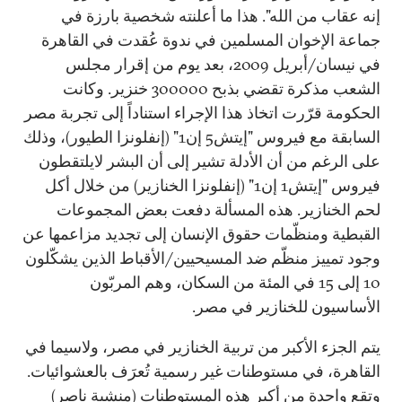
إنه عقاب من الله". هذا ما أعلنته شخصية بارزة في
جماعة الإخوان المسلمين في ندوة عُقدت في القاهرة
في نيسان/أبريل 2009، بعد يوم من إقرار مجلس
الشعب مذكرة تقضي بذبح 300000 خنزير. وكانت
الحكومة قرّرت اتخاذ هذا الإجراء استناداً إلى تجربة مصر
السابقة مع فيروس "إيتش5 إن1" (إنفلونزا الطيور)، وذلك
على الرغم من أن الأدلة تشير إلى أن البشر لايلتقطون
فيروس "إيتش1 إن1" (إنفلونزا الخنازير) من خلال أكل
لحم الخنازير. هذه المسألة دفعت بعض المجموعات
القبطية ومنظّمات حقوق الإنسان إلى تجديد مزاعمها عن
وجود تمييز منظّم ضد المسيحيين/الأقباط الذين يشكّلون
10 إلى 15 في المئة من السكان، وهم المربّون
الأساسيون للخنازير في مصر.
يتم الجزء الأكبر من تربية الخنازير في مصر، ولاسيما في
القاهرة، في مستوطنات غير رسمية تُعرَف بالعشوائيات.
وتقع واحدة من أكبر هذه المستوطنات (منشية ناصر)