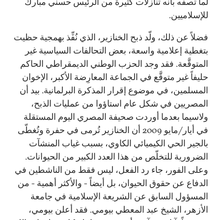
لما تصفه بأنه تنازلات كثيرة من الرئيس حسني مبارك
للإسلاميين.
فضلاً عن ذلك، ولّد ذبح الخنازير، الذي نُفِّذ بهمجية حظيت
بتغطية إعلامية واسعة، بعض التحالفات السياسية غير
المتوقَّعة. فقد وجد الحزب الوطني الديمقراطي الحاكم
حليفاً غير متوقَّع في الجماعة المعارِضة الأكبر، الإخوان
المسلمين، في موضوع إقرار المذكرة البرلمانية. بيد أن
المصريين في شكل عام استاؤوا من عمليات الذبح،
ولاسيما بعدما أوردت صحيفة المصري اليوم المستقلة
في أيار/مايو 2009 أن الخنازير تُرمى في حفرة وتُغطّى
بالجير الحي الكيميائي الكاوي، بسبب غياب المنشآت
الضرورية للتخلّص من هذا العدد الكبير من الحيوانات.
وعلى الفور، جاء رد الفعل، ليس فقط من الناشطين في
الدفاع عن حقوق الحيوان، بل أيضاً - والأكثر أهمية - من
المسؤول السابق عن الشريعة الإسلامية في جامعة
الأزهر، الشيخ عبد المعطي بيومي. فقد أعلن بيومي،