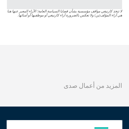
لا تتخذ كارنيغي مواقف مؤسسية بشأن قضايا السياسة العامة؛ الآراء المعبر عنها هنا
هي آراء المؤلف(ين) ولا تعكس بالضرورة آراء كارنيغي أو موظفيها أو أمنائها.
المزيد من أعمال صدى