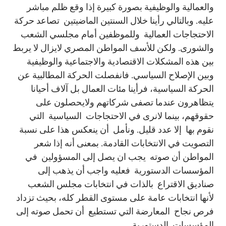
والعمالية والوظيفية بصورة كبيرة إذا وقع ظلم مباشر
عليه. وبالتالي رأينا خلال السنتين الماضيتين تصاعد حركة
الاحتجاجات العمالية وللموظفين أمام مجلسي الشعب
والشورى. ولكن للأسف المواطن المصري لايزال لا يربط
بين هذه المشكلات الاقتصادية والاجتماعية والوظيفية
وبين الإصلاح السياسي. فانفصلت الحركة المطالبية عن
الحركة السياسية، فرأينا مئات العمال بل آلاف أحيانا
يتظاهرون عندما تصفى شركاتهم ولايحصلون على
حقوقهم، بينما لانرى في الاحتجاجات السياسية التي
نقوم بها إلا عدد قليل. ونأمل أن ينعكس هذا على نسبة
التصويت في الانتخابات القادمة. بمعنى أنه إذا شعر
المواطن أن صوته يجب ان يصل إلى المسؤولين في
المؤسسات الدستورية فعليه واجب أن يذهب إلى
صناديق الاقتراع بالذات في انتخابات مجلس الشعب
لأنها انتخابات عامة على مستوى القطر كله، بحيث تزداد
فرص نجاح المعارضة التي تستطيع أن تحمل صوته إلى
المؤسسات الدستورية.