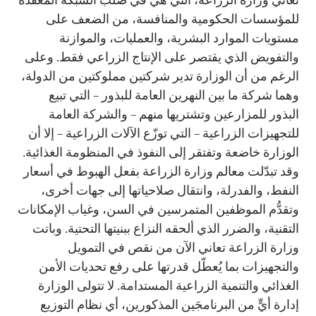
للمؤسسات الحكومية والمنافسة، من الضعف على
مستويات الموارد البشرية، والعمليات، والموازنة
والتفويض الذي يقتصر على الإنتاج الزراعي فقط. وعلى
الرغم من أن الوزارة تدير شركتين مملوكتين من الدولة،
وهما شركة ما بين النهرين العامة للبذور – التي تبيع
البذور للمزارعين وتشتريها منهم – والشركة العامة
للتجهيزات الزراعية – التي توزّع الآلات الزراعية – إلا أن
الوزارة خاضعة وتفتقر إلى النفوذ في المنظومة الغذائية.
وقد تبدّلت معالم وزارة الزراعة بفعل الهبوط في أسعار
النفط، والفدرلة، وانتقال صلاحياتها إلى جهات أخرى،
وتقدُّم الموظفين المتمرسين في السن، وغياب الإمكانات
التقنية، والضرر الذي ألحقه النزاع ببنيتها التحتية. وباتت
وزارة الزراعة تعاني الآن من نقص في التمويل
والتجهيزات بما يُعطّل قدرتها على رفع تحديات الأمن
الغذائي والتنمية الزراعية المستدامة. لا تتولى الوزارة
إدارة أيٍّ من البرنامجَين المذكورين، أي نظام التوزيع