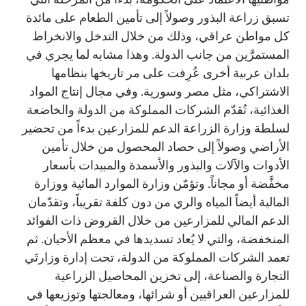
تسبق زراعة البذور وصولاً إلى تأمين الطعام على مائدة
كل مواطن عراقي، وذلك من خلال التدخل والانخراط
المستمرَّين من جانب الدولة. وهذا مشابه لما يجري في
بلدان عربية أخرى عُرِفت على مر تاريخها بنظامها
الاشتراكي، مثل مصر وسورية. وفي مجال إنتاج المواد
الغذائية، تُقدّم الشركات المملوكة من الدولة والخاضعة
لسلطة وزارة الزراعة الدعم للمزارعين بدءاً من تحضير
الأراضي وصولاً إلى حصاد المحصول من خلال تأمين
الأدوات والآلات والبذور والأسمدة والمبيدات بأسعار
مخفَّضة أو مجاناً. وتؤمّن وزارة الموارد المائية ووزارة
المالية أيضاً المياه والري من دون كلفة تقريباً، وتقدّمان
الدعم المالي للمزارعين من خلال القروض ذات الفوائد
المنخفضة، والتي لا يُعاد تسديدها في معظم الأحيان. ثم
تعمد الشركات المملوكة من الدولة، تحت إدارة وزارتَي
التجارة والصناعة، إلى تخزين المحاصيل الزراعية
للمزارعين العراقيين أو شرائها، ومعالجتها وتوزيعها في