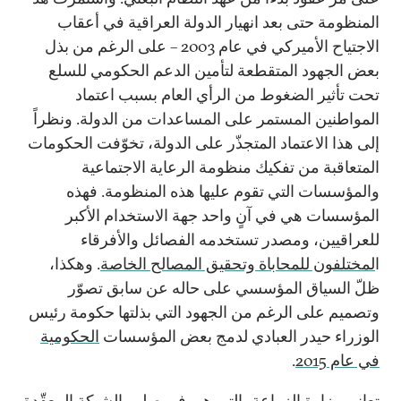
المنظومة حتى بعد انهيار الدولة العراقية في أعقاب
الاجتياح الأميركي في عام 2003 – على الرغم من بذل
بعض الجهود المتقطعة لتأمين الدعم الحكومي للسلع
تحت تأثير الضغوط من الرأي العام بسبب اعتماد
المواطنين المستمر على المساعدات من الدولة. ونظراً
إلى هذا الاعتماد المتجذّر على الدولة، تخوّفت الحكومات
المتعاقبة من تفكيك منظومة الرعاية الاجتماعية
والمؤسسات التي تقوم عليها هذه المنظومة. فهذه
المؤسسات هي في آنٍ واحد جهة الاستخدام الأكبر
للعراقيين، ومصدر تستخدمه الفصائل والأفرقاء
ا
لمختلفون للمحاباة وتحقيق المصالح الخاصة
. وهكذا،
ظلّ السياق المؤسسي على حاله عن سابق تصوّر
وتصميم على الرغم من الجهود التي بذلتها حكومة رئيس
الوزراء حيدر العبادي لدمج بعض المؤسسات
الحكومية
في عام 2015
.
تعاني وزارة الزراعة، التي هي في صلب الشبكة المعقّدة