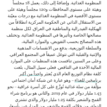
المنظومة الغذائية. وإضافةً إلى ذلك، يعمل 18 مجلساً
وهيئة على مستوى المحافظات و120 مجلساً وهيئة على
مستوى الأقضية في المنظومة الغذائية مع درجات معيّنة
من الاستقلال الذاتي عن الحكومة المركزية انطلاقاً من
الهيكلية الفيدرالية والمناطقية في العراق. لكل منظمة
مصالحها الخاصة وتأثيرها في المنظومة الغذائية. وتختلف
هذه المصالح بحسب التفويض، والموارد المالية،
والسلطة التوزيعية، بدفعٍ من الانقسامات المذهبية
والإثنية والقبلية التي تتوغل عميقاً في المجتمع العراقي.
وعلى مر السنين تنافست هذه المنظمات على الموارد
المالية الآخذة في التناقص. فعلى سبيل المثال، بلغت
كلفة نظام التوزيع العام الذي يُعتبَر
واحداً من أكبر
برنامجَين للغذاء
– وهو عبارة عن شبكة أمان اجتماعي
مؤلَّفة من سلة غذائية تُوزَّع على كل أسرة عراقية – نحو
1.43 مليار دولار في عام 2019. والثاني هو برنامج شراء
القمح والشعير بكلفة 1.25 مليار دولار والذي تشتري
الدولة، من خلاله، القمح والشعير من المزارعين بأسعار