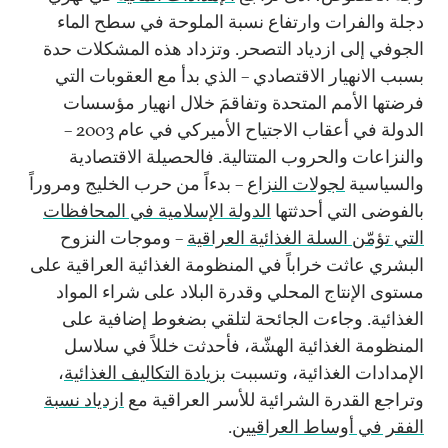
دجلة والفرات وارتفاع نسبة الملوحة في سطح الماء
الجوفي إلى ازدياد التصحر. وتزداد هذه المشكلات حدة
بسبب الانهيار الاقتصادي – الذي بدأ مع العقوبات التي
فرضتها الأمم المتحدة وتفاقمَ خلال انهيار مؤسسات
الدولة في أعقاب الاجتياح الأميركي في عام 2003 –
والنزاعات والحروب المتتالية. فالحصيلة الاقتصادية
والسياسية
لجولات النزاع
– بدءاً من حرب الخليج ومروراً
بالفوضى التي أحدثتها
الدولة الإسلامية في المحافظات
التي تؤمّن السلة الغذائية العراقية
– وموجات النزوح
البشري عاثت خراباً في المنظومة الغذائية العراقية على
مستوى الإنتاج المحلي وقدرة البلاد على شراء المواد
الغذائية. وجاءت الجائحة لتلقي بضغوط إضافية على
المنظومة الغذائية الهشّة، فأحدثت خللاً في سلاسل
الإمدادات الغذائية، وتسببت
بزيادة التكاليف الغذائية
،
وتراجع القدرة الشرائية للأسر العراقية مع
ازدياد نسبة
الفقر في أوساط العراقيين
.