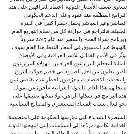
تساوي ضعف الأسعار الدولية. اعتماد العراقيين على هذه
البرامج المطبَّقة منذ عقود وعلى الدعم الحكومي
المباشر وغير المباشر يحمل خطراً كبيراً في الفترة
المقبلة. فالتراجع في موازنة كل من نظام التوزيع العام
وبرنامج شراء القمح والشعير منذ عام 2015 مقروناً
بالهبوط غير المسبوق في أسعار النفط هذا العام سوف
يؤثّر في الأمن الغذائي للأسر العراقية وفي الأوضاع
المالية لمعظم المزارعين العراقيين. فهؤلاء المزارعون
الذين يعانون من أجل الصمود في
خ
ضم جولات النزاع
والتحديات الاقتصادية،
معرّضون لخطر عدم تقاضي ثمن
منتجاتهم هذا العام. فالدولة العراقية عاجزة عن تمويل
هذه البرامج في شكلها الراهن،
ولا يمكنها تطبيقها
على
نحوٍ فعال بسبب الفساد المستشري والمصالح السياسية.
السيطرة الشديدة التي تمارسها الحكومة على المنظومة
الغذائية بكاملها مردّها إلى السياسات التي انتهجتها الدولة
على مر عقود بدءاً من عهد النظام البعثي. واستمرت هذ