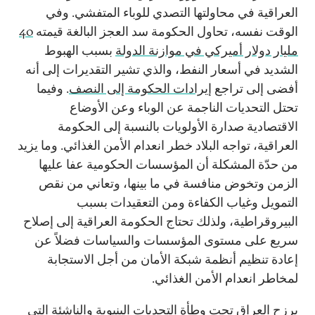
العراقية في محاولتها التصدي للوباء المتفشي. وفي
الوقت نفسه، تحاول الحكومة سد العجز البالغة قيمته
40
مليار دولار أميركي في موازنة الدولة
بسبب الهبوط
الشديد في أسعار النفط، والذي تشير التقديرات إلى أنه
أفضى إلى تراجع
إيرادات الحكومة إلى النصف
. وفيما
تحتل التحديات الناجمة عن الوباء وعن الأوضاع
الاقتصادية صدارة الأولويات بالنسبة إلى الحكومة
العراقية، تواجه البلاد خطر انعدام الأمن الغذائي. وما يزيد
من حدّة المشكلة أن المؤسسات الحكومية عفا عليها
الزمن وتخوض منافسة في ما بينها، وتعاني من نقص
التمويل وغياب الكفاءة ومن التعقيدات بسبب
البيروقراطية، ولذلك تحتاج الحكومة العراقية إلى إصلاح
سريع على مستوى المؤسسات والسياسات فضلاً عن
إعادة تنظيم أنظمة شبكة الأمان من أجل الاستجابة
لمخاطر انعدام الأمن الغذائي.
يرزح العراق تحت وطأة
التحديات البنيوية والناشئة
التي