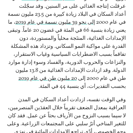
عرقلت إنتاجه الغذائي على مر السنين. وقد سجّلت
أعداد السكان في البلاد زيادة كبيرة من 23.5 مليون نسمة
في عام 2000
إلى نحو 39 مليون نسمة في عام 2019
، ما
يعني زيادة بنسبة 66 في المئة في غضون 20 عاماً. وتبقى
الإمدادات الغذائية، المنتَجة محلياً والمستوردة، دون
القدرة على مواكبة النمو السكاني. وتزداد هذه المشكلة
تفاقماً بسبب الاضطرابات السياسية وغياب الاستقرار،
والنزاعات والحروب الدورية، والفساد وسوء إدارة موارد
الدولة. وقد ازدادت الإمدادات الغذائية من 13.8 مليون
طن في عام 2000 إلى
20 مليون طن في عام 2019
بحسب التقديرات، أي بنسبة 44 في المئة.
وفي الوقت نفسه، ازدادت أعداد السكان في المدن
العراقية بمعدل الضعف تقريباً خلال العقدَين المنصرمين،
لا سيما بسبب النزوح من الأرياف بحثاً عن عمل. فقد كان
للتغير المناخي أثرٌ سلبي على المجتمعات الزراعية. وعلى
وجه الخصوص، أدّى تراجع
الإمدادات المائية
في نهرَي