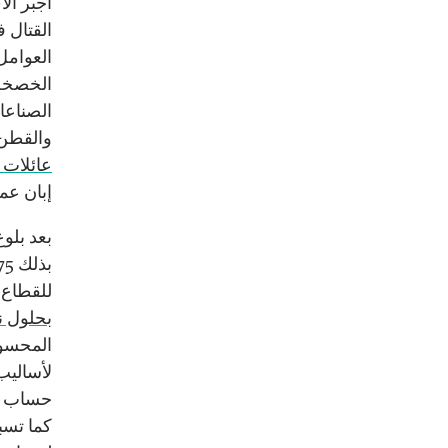
أُجبر آ
العوامل
الخصخصة
الصناعا
والقطن 
عائلات 
إبان عمل
للقطاع 
بحلول نه
المحسوب
لأساليب
حساب ال
كما تسب