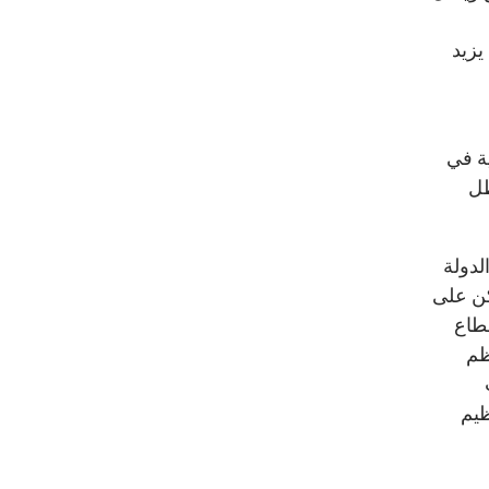
يزيد
ة في
ظل
لدولة
كن على
قطاع
ظم
سبب
ظيم