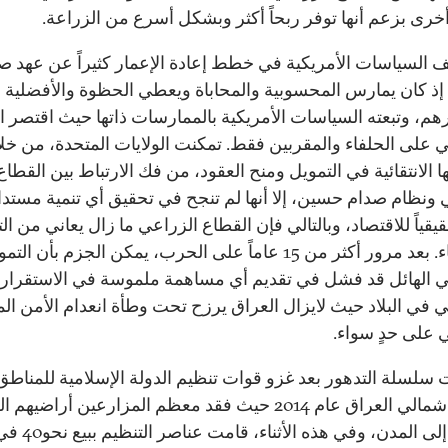
أخرى بزعم أنها توفر ربحاً أكثر وبشكل أسرع من الزراعة.
ف السياسات الأمريكية في خطط إعادة الإعمار كثيراً عن عهد ص
ذ كان يمارس المحسوبية والمحاباة ويعطي الحظوة والأفضلية ل
هم، وتبعته السياسات الأمريكية بالممارسات ذاتها حيث اقتصر ا
ي على الحلفاء والمقربين فقط. تمكنت الولايات المتحدة، من خل
 الانتقائية في التمويل ومنح العقود، من فك الارتباط بين القطاع
 ونظام صدام حسين، إلا أنها لم تنجح في تحقيق أي تنمية مستدا
حقيقياً للاقتصاد، وبالتالي فإن القطاع الزراعي ما زال يعاني من ا
والإقصاء. بعد مرور أكثر من 15 عاماً على الحرب، يمكن الجزم بأن الت
ي الهائل قد فشل في تقديم أي مساهمة ملموسة في الاستقرار
 في البلاد حيث لايزال العراق يرزح تحت وطأة انعدام الأمن ال
ي على حدٍ سواء.
سلسلة التدهور بعد غزو قوات تنظيم الدولة الإسلامية للمناطق
الريفية شمالي العراق عام 2014 حيث فقد معظم المزارعين أراضيه
ونزحوا إلى المدن، وفي هذ