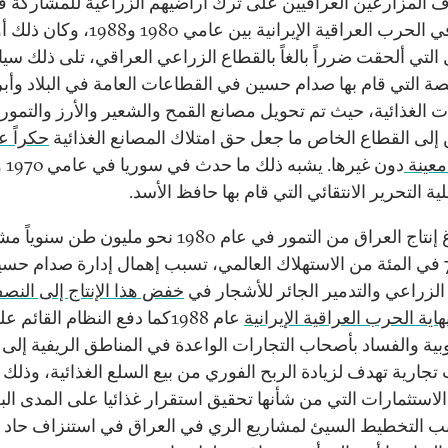
لاف المزارعين العراقيين على ترك أراضيهم الزراعية للمشاركة 
القتال في الحرب العراقية الإيرانية بين عامي 1980 و1988، 
 التي ألحقت ضرراً بالغاً بالقطاع الزراعي العراقي، تلى ذلك س
 التي قام بها صدام حسين في القطاعات العامة في البلاد وأبر
ت الغذائية، حيث تم تحويل مصانع القمح والشعير والأرز والتمور
إلى القطاع الخاص ما جعل حق امتلاك المصانع الغذائية
حكراً ع
معينة
ية التحرير الانتقائي التي قام بها حافظ الأسد.
بعد بلوغ إنتاج العراق من التمور في عام 1980 نحو مليون طن سنويا
بذلك 75 في المئة من الاستهلاك العالمي، تسبب إهمال إدارة صدام حس
الزراعي والتدمير الجائر للأشجار في
خفض هذا الإنتاج إلى النص
اية الحرب العراقية الإيرانية
عام 1988كما دفع النظام القائم ع
ية والفساد بأصحاب التجارات الواعدة في المناطق الريفية إلى 
 تجارية تهدف لزيادة الربح الفوري من بيع السلع الغذائية، وذلك
استثمارات التي من شأنها تحقيق استقرار غذائيا على المدى البع
ب التخطيط السيئ لمشاريع الري في العراق في استنزاف حاد