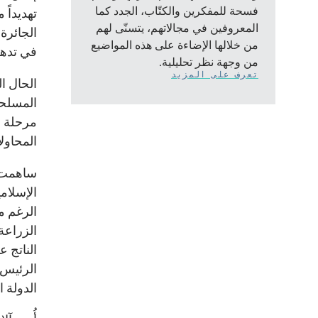
فسحة للمفكرين والكتّاب، الجدد كما
تهديداً 
المعروفين في مجالاتهم، يتسنّى لهم
الجائرة
من خلالها الإضاءة على هذه المواضيع
في تدهو
من وجهة نظر تحليلية.
تعرف على المزيد
الحال ا
المسلحة
مرحلة م
المحاولا
ساهمت ع
الإسلام
الرغم م
الزراعة
الرئيس 
الدولة ا