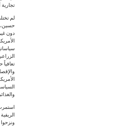
تجارية 
لم تختل
حسين، إ
دون غير
الأمريك
سياساتها
الزراعي
تعافياً 
الأمريك
السياسي
والغذائ
استمرت 