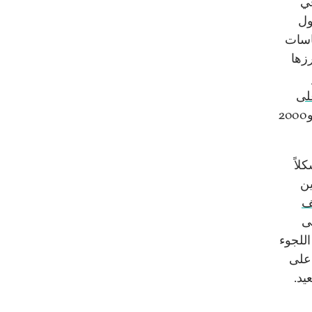
في
وكان ذلك أول
ياسات
زها
لى
دون غيرها. يشبه ذلك ما حدث في سوريا في عامي 1970 و2000
ً مشكلاً
ين
ف
لى
اللجوء
 على
يد.