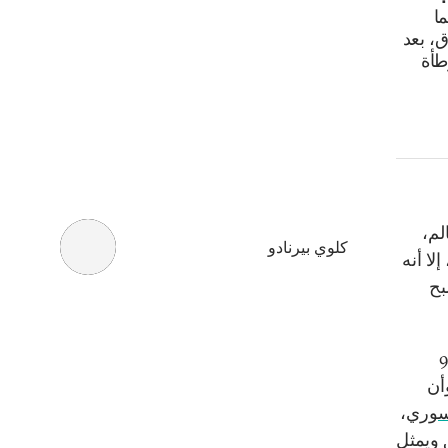
ا
ق، بعد
طأة
لم،
كلوي بيرنادو
الناتج الاقتصادي المحلي في عام 1995، إلا أنه
بح
من العراق، استطاع القطاع الزراعي في سوريا أن يصمد خلال 9
أن
،
ق ويمثل