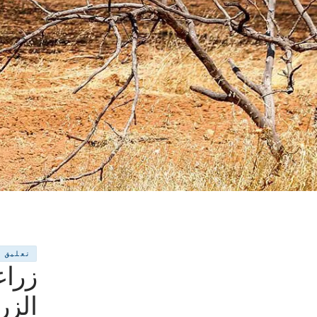
تعليق
زراع
الزر