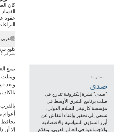
كان الع
الفساد إ
عقود عل
النزاعا
عربي
كلوي بيرنا
نشر في
7 يوليو 2021
تمتع ال
ومثلت ا
المدونة
صدى
بالكاد ي
"صدى" نشرة إلكترونية تندرج في
صلب برنامج الشرق الأوسط في
مؤسسة كارنيغي للسلام الدولي.
أعوام م
تسعى إلى تحفيز وإغناء النقاش عن
يحافظ ع
أبرز الشؤون السياسية والاقتصادية
إلا أن ذ
والاجتماعية في العالم العربي، وتقدّم