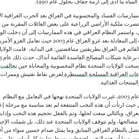
لمياه ما أدى إلى أزمة جفاف بحلول عام 1990.
ارسات الفساد والمحسوبية في العراق بعد الحرب العراقية الإي
صرت ملكية الأراضي الزراعية على بعض العائلات المقربة من ا
، واستمر النظام العراقي في هذه الممارسات إلى أن دخلت الول
المتحدة إلى المعادلة بعد غزو العراق عام 2003 حيث تعامل ا
القائم في العراق بطريقتين متناقضتين; في البداية، قامت الولاي
المتحدة برع
سخت الولايات المتحدة نظام المحسوبية والمحاباة حين
تحالفت 
ات العراقية المسلحة المسيطِرة
لفرض نقاط تفتيش وممرات 
لمنتجات الغذائية.
أما بعد عام 2003، غيرت الولايات المتحدة نهجها في التعامل مع النظام
 حيث ارتأت أن هذه النخب المنتفعة لم تعد مناسبة مع مرحلة إع
لعراق، وبالتالي سعت لحلها، وتم بالفعل تحجيم هذه النخب وإذابة
صالحها، ولم تتوقف الولايات المتحدة عند ذلك، بل شملت الإج
تصل بالنظام العراقي السابق وما يمثل صدام حسين سواء من أفر
ت، وبما أن هذه النخب احتفظت بسيطرتها بشكل أساس على م