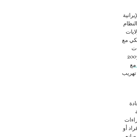
رانية
لنظام
ايات
لغزو الأمريكي مع
ات
اية شبكات المصالح الفاسدة القائمة آنذاك، حدث ذلك عام 2003
مع
تهريب
ادة
راءات
اد أو
صانع