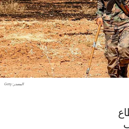
المصدر
: Getty
اع
ب