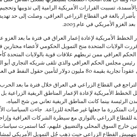
الأسمدة، تسببت القرارات الأمريكية الرامية إلى تذويبها وتحجيم
بأضرار بالغة في القطاع الزراعي العراقي، وصلت إلى حد تهديد 
بعد الغزو الأمريكي في عام 2003.
 الخطط الأمريكية لإعادة إعمار العراق في فترة ما بعد الغزو عا
20، قررت الولايات المتحدة منح التمويل الحكومي لأعضاء مختارين 
حكم العراقي ممن تربطهم علاقات قوية بالولايات المتحدة كأح
 رئيس مجلس الحكم العراقي والذي تلقى شريكه التجاري أبو ال
ة بقيمة 80 مليون دولار لتأمين حقول النفط في العراق.
لتراجع في القطاع الزراعي في العراق خلال فترة ما بعد الحرب
 الخطط الأمريكية لإعادة الإعمار المناطق الريفية الزراعية بل
دن الرئيسة بينما كانت المناطق الريفية تعاني من شح المياه،
رات المتكررة ما جعلها غير صالحة للزراعة. جاءت السياسات الأ
ة للقطاع الزراعي بالتوازي مع سيطرة الشركات العراقية وإزاح
ين خارج السوق المحلي والتضييق عليهم، كما استمرت سياسات 
 بتهميش القطاع الزراعي حيث ذهب جُل التمويل الأمريكي لمشا