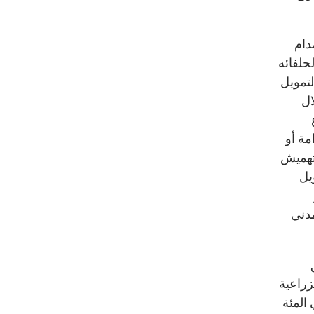
دام
حلفائه
لتمويل
ال
مة أو
لتهميش
مويل
مدني
م الزراعية
ه الأثناء، قامت عناصر التنظيم ببيع نحو40 في المئة