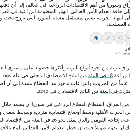
راق وسوريا من أهم الاقتصادات الزراعية في العالم، إلى أن دفعهم
لى حافة انعدام الأمن الغذائي. انهيار المنظومة الزراعية في العرا
ى انتهاء الحرب، يشي بمستقبل مشابه لسوريا التي ترزح تحت و
ت المسلحة.
دو
عراق بتربة من أجود أنواع التربة وأكثرها خصوبة على مستوى العا
لزراعة
18 في المئة
من 
وبعد 30 عاماً من الحروب والنزاعات تدهور هذا القطاع بشدة إلى أن أص
مثل
2 في المئة
من الناتج الاقتصادي في 2019.
بالقرب 
ن الحرب الأهلية وسط أوضاع اقتصادية متردية وسخط شعبي و
لى إنتاجه القومي والذي يمثل نحو
26 في المئة من الاقتصاد السوري
لك لن يدوم طويلاً حيث إن خطر انعدام الأمن الغذائي يلوح بالأف