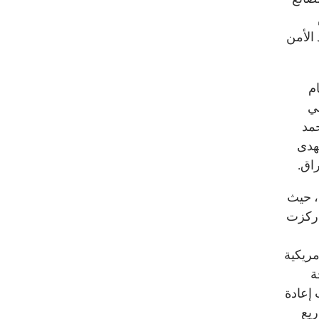
الأمن
م
في
مد
هدى
، حيث
 ركزت
مريكية
ة
إعادة
ريع