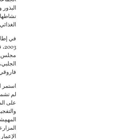
البذور و
نشاطها 
الغذائي 
في إطار
03
مجلس ال
الجلبي،
فاروقي عقوداً تجاري
استمر ا
لم تشمل
على الم
والتفجي
المهمِش
المزارع
الإعمار