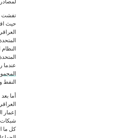
لمصادر ا
تفشت مم
حيث اقت
العراقي
النظام 
عندما ر
المجموع
النفط وا
العراقي
إعمار ا
شبكات م
كل ما ا
الجماعا