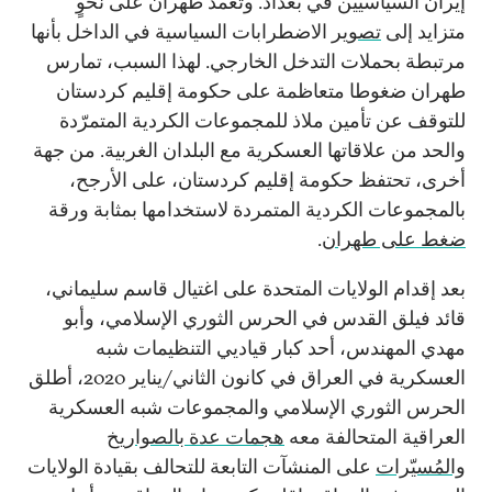
إيران السياسيين في بغداد. وتعمد طهران على نحوٍ
متزايد إلى
تصوير
الاضطرابات السياسية في الداخل بأنها
مرتبطة بحملات التدخل الخارجي. لهذا السبب، تمارس
طهران ضغوطا متعاظمة على حكومة إقليم كردستان
للتوقف عن تأمين ملاذ للمجموعات الكردية المتمرّدة
والحد من علاقاتها العسكرية مع البلدان الغربية. من جهة
أخرى، تحتفظ حكومة إقليم كردستان، على الأرجح،
بالمجموعات الكردية المتمردة لاستخدامها بمثابة ورقة
ضغط على طهران
.
بعد إقدام الولايات المتحدة على اغتيال قاسم سليماني،
قائد فيلق القدس في الحرس الثوري الإسلامي، وأبو
مهدي المهندس، أحد كبار قياديي التنظيمات شبه
العسكرية في العراق في كانون الثاني/يناير 2020، أطلق
الحرس الثوري الإسلامي والمجموعات شبه العسكرية
العراقية المتحالفة معه
هجمات عدة بالصواريخ
والمُسيّرات
على المنشآت التابعة للتحالف بقيادة الولايات