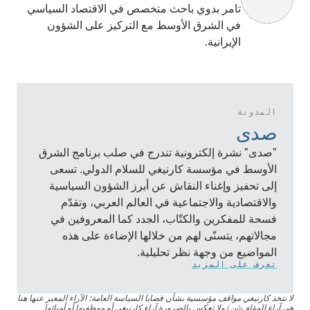
تامر بدوي باحث متخصص في الاقتصاد السياسي
في الشرق الأوسط مع التركيز على الشؤون
الإيرانية.
المدونة
صدى
"صدى" نشرة إلكترونية تندرج في صلب برنامج الشرق
الأوسط في مؤسسة كارنيغي للسلام الدولي. تسعى
إلى تحفيز وإغناء النقاش عن أبرز الشؤون السياسية
والاقتصادية والاجتماعية في العالم العربي، وتقدّم
فسحة للمفكرين والكتّاب، الجدد كما المعروفين في
مجالاتهم، يتسنّى لهم من خلالها الإضاءة على هذه
المواضيع من وجهة نظر تحليلية.
تعرف على المزيد
لا تتخذ كارنيغي مواقف مؤسسية بشأن قضايا السياسة العامة؛ الآراء المعبر عنها هنا
هي آراء المؤلف(ين) ولا تعكس بالضرورة آراء كارنيغي أو موظفيها أو أمنائها.