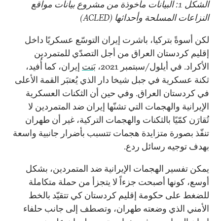
الشكل 1: البيانات مأخوذة من مشروع بيانات مواقع
النزاعات المسلحة وأحداثها (ACLED)
لكن أسوةً بتركيا، باشرت إيران التوسّع عسكريًا داخل
إقليم كردستان العراق من أجل التصدّي للمتمردين
الأكراد. في أيلول/سبتمبر 2021،
بَنت
إيران، كما أُفيد،
ثكنة عسكرية في جبل شيخا دار الذي يُعتبَر القمة الأعلى
في كردستان العراق. وفي حين أن الثكنات العسكرية
الإيرانية والهجمات التي تشنّها إيران ضد المتمردين لا
تُقارَن كمّيًا بالثكنات والهجمات التركية، غير أن طهران
تنفّذ بصورة متزايدة هجمات تتسبب بأضرار جانبية واسعة
بهدف توجيه رسائل ردع.
يمكن تفسير الهجمات الإيرانية ضد المتمردين، بشكل
أوسع، كونها أصبحت جزءاً لا يتجزأ من حملة متكاملة
للضغط على حكومة إقليم كردستان كي تتقيّد بالخط
الأمني الذي وضعته طهران، وتصطف إلى جانب حلفاء