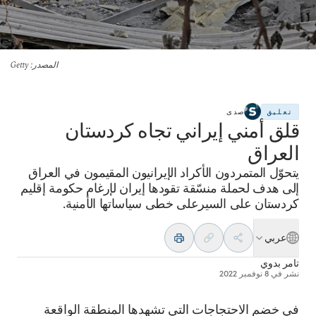
المصدر
: Getty
تعليق
صدى
قلق أمني إيراني تجاه كردستان
العراق
يتحوّل المتمردون الأكراد الإيرانيون المقيمون في العراق
إلى هدف لحملة منسّقة تقودها إيران لإرغام حكومة إقليم
كردستان على السيرعلى خطى سياساتها الأمنية.
عربي
تامر بدوي
نشر في
8 نوفمبر 2022
في خضم الاحتجاجات التي تشهدها المنطقة الواقعة