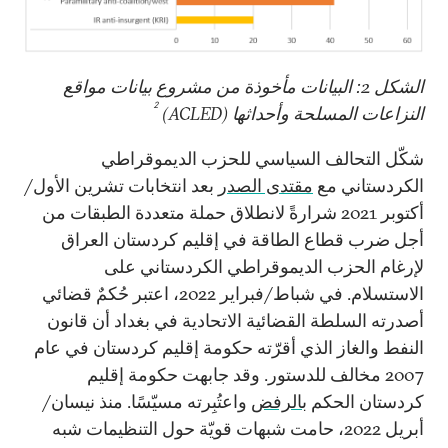
الشكل 2: البيانات مأخوذة من مشروع بيانات مواقع
2
النزاعات المسلحة وأحداثها (ACLED)
شكّل التحالف السياسي للحزب الديموقراطي
الكردستاني مع
مقتدى الصدر
بعد انتخابات تشرين الأول/
أكتوبر 2021 شرارةً لانطلاق حملة متعددة الطبقات من
أجل ضرب قطاع الطاقة في إقليم كردستان العراق
لإرغام الحزب الديموقراطي الكردستاني على
الاستسلام. في شباط/فبراير 2022، اعتبر حُكمٌ قضائي
أصدرته السلطة القضائية الاتحادية في بغداد أن قانون
النفط والغاز الذي أقرّته حكومة إقليم كردستان في عام
2007 مخالف للدستور. وقد جابهت حكومة إقليم
كردستان الحكم
بالرفض
واعتُبِرته مسيّسًا. منذ نيسان/
أبريل 2022، حامت شبهات قويّة حول التنظيمات شبه