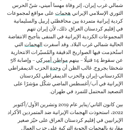
شمالي غرب إيران، إثر وفاة مهسا أميني، شنّ الحرس
الثوري الإسلامي الإيراني
هجمات
على مواقع لمجموعات
كردية إيرانية متمردة بين محافظتَي إربيل والسليمانية
في إقليم كردستان العراق. ذلك، لأن إيران تتهم
المجموعات الكردية الإيرانية في المنفى بتأجيج الانتفاضة
الحالية شمالي غرب البلاد. وقد أسفرت
الهجمات
التي
استُخدِمت فيها الصواريخ الدقيقة والمُسيّرات الانتحارية
عن سقوط 14 قتيلًا – بينهم
مواطن أميركي
– وإصابة 58
شخصًا بجروح. غالب الظن أن
وحدة
الحزب الديمقراطي
الكردستاني-إيران والحزب الديمقراطي لكردستان
الإيرانية في آب/أغسطس الماضي شكّل مؤشرًا على
التصعيد المحتمل للتمرد في طهران.
بين كانون الثاني/يناير عام 2019 وتشرين الأول/أكتوبر
2022، استحوذت الهجمات الإيرانية ضد المتمردين الأكراد
الإيرانيين في إقليم كردستان العراق على حيّز صغير
مقارنة بالهجمات الجوية التركية على حزب العمال