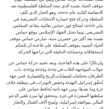
موقف الحياد نفسه الذي تبنته السلطة الفلسطينية بعد
الانتفاضة الثانية عام 2000، وهو الخيار الذي كلف
السلطة وحركة فتح خسارة الانتخابات التشريعية في
يناير 2006، لصالح فوز حماس بغالبية مقاعد المجلس
التشريعي. بينما تحتل الجهاد الإسلامي موقع حماس
نفسه بعد أكثر من عشرين سنة، تمارس حماس موقف
الحياد الشبيه بموقف السلطة على قاعدة أن للحكم
استحقاقاته وحساباته الدقيقة التي تراعيها الحركة.
وارتكازًا على هذه القاعدة، وبعد تحييد حركة حماس عن
جولات المواجهة الثلاث في 2019 و2022 و2023، بات
الطرفان يحتكمان
لحسابات الربح والخسارة
، فمن جهة
تُحقّق إسرائيل التهدئة وخفض التوترات في منطقة غلاف
غزة وما بعدها، ومن جهة ثانية تُحافظ حماس على
سلطتها المنفردة في غزة، وتتحقق لها ميزة تلقي الدعم
المالي بموافقة إسرائيلية، ويُمنح آلاف العمال والتجار
الغزيين تصاريح للعمل في إسرائيل.