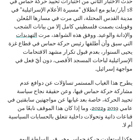
حدث الاختبار الثاني من اختبارات تحييد حركة حماس في
18 أيار/مايو مع انطلاق "مسيرة الأعلام الإسرائيلية" في
مدينة القدس المحتلة، التي مرت في مسارها المُعلن
وقوبلت بصمت فلسطيني كامل إلا من بيانات الشجب
والإدانة والوعيد. ووفق هذه الشواهد، مرت
التهديدات
التي سبق وأن أطلقها رئيس حركة حماس في قطاع غزة
يحيى السنوار، بعدم قبول تكرار مشهد الاقتحامات
الإسرائيلية لباحات المسجد الأقصى، دون أيّ فعل في
مواجهة إسرائيل.
يطرح هذا الغياب المستمر تساؤلات عن دوافع عدم
مشاركة حركة حماس فيها، وعن حقيقة نجاح سياسة
تحييد الحركة، خاصة بعد غيابها عن مواجهتين سابقتين في
عامي
2019
و
2022
، وما إذا كان هذا الموقف نابعًا من
قناعات ذاتية وتحولات داخلية تتعلق بالحسابات السياسية
أم لا.
هكذا استعادت حركة حماس وهي في السلطة اليوم