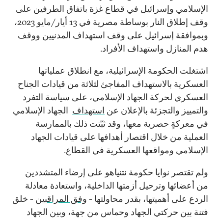
الإسلامي وإسرائيل في قطاع غزة باتفاق الطرفين على
وقف إطلاق النار بوساطة مصرية في 13 أيار/مايو 2023،
وبموافقة إسرائيل على وقف استهداف المدنيين ووقف
هدم المنازل واستهداف الأفراد.
اشتغلت الحكومة الإسرائيلية، مع انطلاق عملياتها
العسكرية بالاستهداف المفاجئ لثلاثة من قيادات الجناح
العسكري لحركة الجهاد الإسلامي، على سياسة التفرد
والتمييز والتجزئة بالإعلان عن
استهداف
الجهاد الإسلامي
في معركةٍ حصرية معها، وقد ثبّتت ذلك بالممارسة
العملية من خلال اقتصار أهدافها على قيادات الجهاد
الإسلامي ومواقعها العسكرية في القطاع.
ولم تقتصر نوايا حكومة نتنياهو على إرضاء المتشددين
من أعضائها وترحيل أزمتها الداخلية، واستعادة معادلة
الردع على أهميتها، بقدر محاولتها -
وفق المراقبين
- خلق
فتنة بين حركتي الجهاد وحماس من جهة، وبين الجهاد