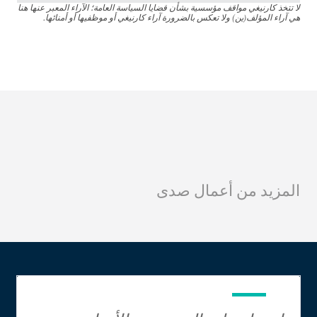
لا تتخذ كارنيغي مواقف مؤسسية بشأن قضايا السياسة العامة؛ الآراء المعبر عنها هنا
هي آراء المؤلف(ين) ولا تعكس بالضرورة آراء كارنيغي أو موظفيها أو أمنائها.
المزيد من أعمال صدى