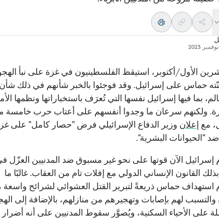
ل
7 تشرين الأول/أكتوبر، استيقظ الفلسطينيون في غزة على نبأ الهج
ّته حماس على إسرائيل. وقد فوجئوا بالخبر شأنهم في ذلك شأن
لم، بما فيها إسرائيل نفسها التي تُعرَف باستخباراتها ونظمها الأمن
ة. ولكنهم سرعان ما وجدوا أنفسهم على أعتاب حرب خامسة م
، مع
إعلان
وزير الدفاع الإسرائيلي فرض "حصار كامل" على غز
د "الحيوانات البشرية".
إسرائيل الآن قوتها على نحو غير مسبوق ضد المدنيين العزّل ف
بذلك القانون الإنساني الدولي مع إفلات تام من العقاب. غالبًا ما
م استهداف حماس ذريعةً لتبرير القتل العشوائي لشرائح واسعة 
والتسبب لهم بإصابات وتهجيرهم من منازلهم، بالإضافة إلى اله
ة على الأحياء السكنية، ويُصوَّر سقوط المدنيين على أنه أضرار ج