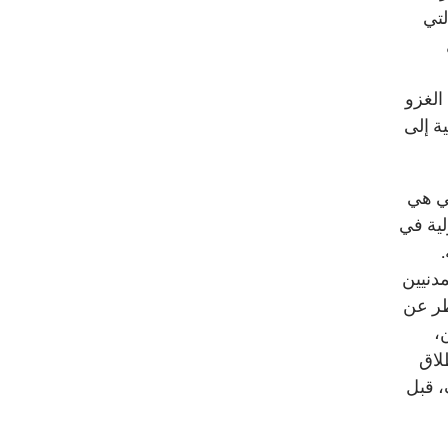
لتي
الغزو
ة إلى
لي هي
لية في
مدنيين
ظر عن
،
لاق
، قبل