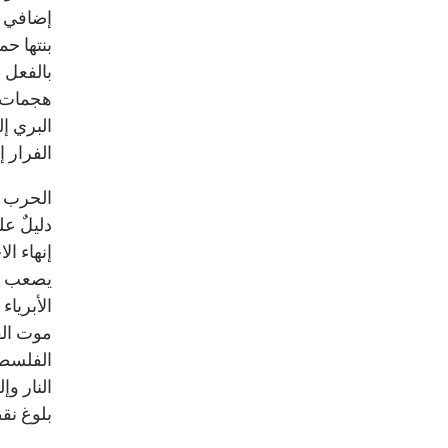
إضافي ف
بنتها ح
بالفعل 
هجمات 
البري إ
الفرار 
الحرب ا
دليلٌ عل
إنهاء ا
يصعب توق
الأبريا
موت الف
الفلسطي
النار و
بلوغ نقط