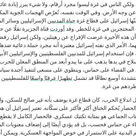
ولكن الناس في غزة ليسوا مجرد أرقام، ولا شيء يبرر إبادة عائ
 عن وجه الأرض. وفي الوقت نفسه، تُعرّض الهجمات الجوية المكث
نّها إسرائيل على قطاع غزة
حياة المدنيين
الإسرائيليين وسائر الم
 المحتجزين في غزة للخطر. وقد
أوردت
قناة الجزيرة نقلًا عن ح
 هذه الأخيرة عرضت الإفراج عن رهينتَين، ولكن إسرائيل رف
ما، الأمر الذي نفته إسرائيل معتبرة أنه مجرد حملة دعائية ضدها.
فإن استخدام إسرائيل للمدنيين الفلسطينيين والإسرائيليين الأبري
سلاح في يدها يذهب على ما يبدو أبعد من المنطق المعلن للحرب
 في القضاء على حماس، وينطوي على مسعى لتنفيذ أجندة سياس
متشددة أوسع نطاقًا قد تشمل
تطهيرًا عرقيًا واسعًا
للفلسطينيين 
ردهم من غزة.
 اندلاع الحرب، كان قطاع غزة يوصَف بأنه غير صالح للسكن، و
حصار يُحكم الخناق أكثر فأكثر على سكّانه. تعتبر إسرائيل أن هذا
اب الجماعي هو بمثابة تكتيك عسكري. فالحصار الكامل لا يقطع 
اء عن حماس فحسب، بل قد يؤدي أيضًا إلى إضعاف معنويات الم
 البدنية على الاستمرار في خوض المواجهة العسكرية. ويمكن أن