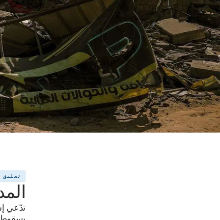
تعليق
المد
تدّعي إ
بسقوط ح