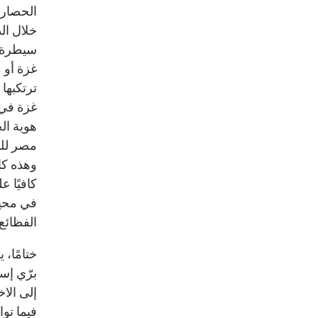
الحصار 
خلال ال
سيطرة إ
غزة أو 
ترتكبها 
هوية ال
مصر للس
وهذه كا
كافيًا 
في محيط
الفظائع
ختامًا،
برّي إس
إلى الا
فيما توا