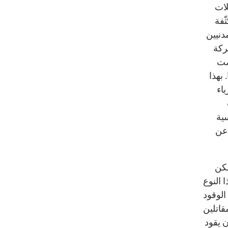
لات
ّفة
دنيين
ركة
ضت
 بهذا
اء
ية
عن
لكن
 النوع
الوقود
قاتلين
 يقود