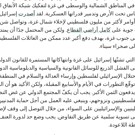
ي المناطق الشمالية والوسطى في غزة لتفكيك شبكة الأنفاق ا
ماس تحت الأرض وتدمير قدراتها العسكرية. لقد
أصدرت
إسرائيل
أوامر لأكثر من مليون فلسطيني لإخلاء شمال غزة، وتواصل شن
جوية على
كامل أراضي القطاع
. ولكن من المحتمل جدًا أن يمتد 
لى جنوب غزة، بهدف دفع أكبر عدد ممكن من العائلات الفلسطيني
إلى صحراء سيناء.
لتي تشنّها إسرائيل على غزة وانتهاكاتها المستمرة للقانون الدو
ى الفشل الذريع للوسائل القانونية والسياسية والدبلوماسية الدو
لاحتلال الإسرائيلي لفلسطين وإرساء العدالة والسلام في المنطقة.
ّع التطورات في الأيام والأسابيع المقبلة، ولكن الأكيد هو أن ال
ء يدفعون الثمن الأكبر. يجب أن يكفّ المجتمع الدولي عن غض الن
لسطينيين ونزوحهم، وينبغي عليه العمل من أجل حماية المدنيين
نيين والإسرائيليين على السواء، من خلال التوصل إلى وقف لإط
إلى تسوية سلمية عن طريق التفاوض. يجب وضع حد لدورة العنف
ة اللاعودة.