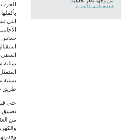
من وجهة نظر تحليلية.
للحرب. 
تعرف على المزيد
بأكملها
التي تش
الأجانب
حماس أن
استقباله
المعنى، 
بمثابة 
المتمثل
يمينية 
طريق ط
حتى قبل
تضييق ال
من العق
والكهرب
وقدرتهم