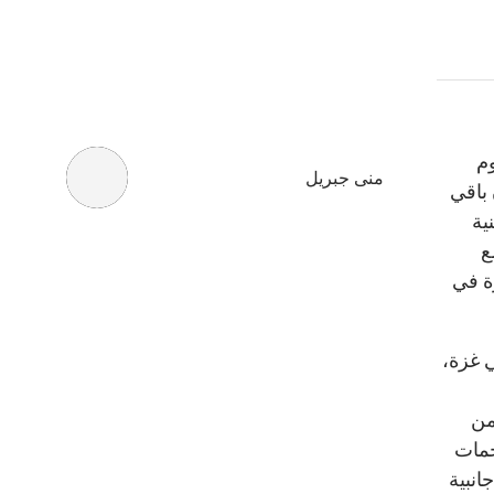
وم
منى جبريل
 باقي
ية
ع
ة في
ي غزة،
من
جمات
انبية