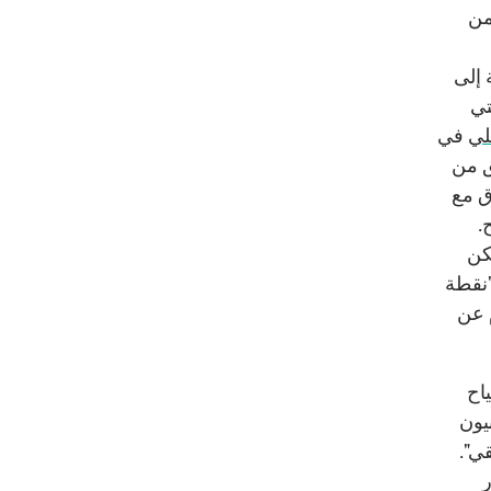
من
 إلى
تي
لي
في
قق من
ق مع
.
كن
"نقطة
 عن
اح
يون
ي".
ر