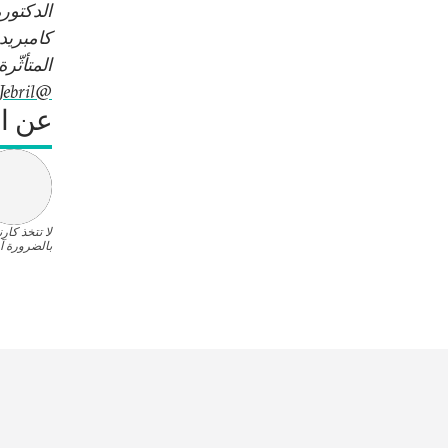
الدكتور
كامبريد
المتأثّ
@Mona_Jebril
عن ا
لا تتخذ كار
بالضرورة آر