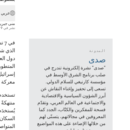
عربي
منى جبري
نشر في
9 نوفمبر 2023
في 
الذي شن
المدونة
صدى
دول العا
المتطور
"صدى" نشرة إلكترونية تندرج في
إسرائيل
صلب برنامج الشرق الأوسط في
معركة ض
مؤسسة كارنيغي للسلام الدولي.
تسعى إلى تحفيز وإغناء النقاش عن
تستخدم 
أبرز الشؤون السياسية والاقتصادية
منتهكةً 
والاجتماعية في العالم العربي، وتقدّم
فسحة للمفكرين والكتّاب، الجدد كما
يُستخدَ
المعروفين في مجالاتهم، يتسنّى لهم
السكان 
من خلالها الإضاءة على هذه المواضيع
المتواصل