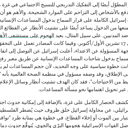
المطوّل أيضًا إلى التفكيك التدريجي للنسيج الاجتماعي في غزة 
دفع بالأشخاص إلى التزاحم على الموارد الشحيحة. والأهم هو أن
سرائيل الكاملة على قرار السماح بدخول المساعدات الإنسانية
منعها من الدخول يساعد أيضًا على تشتيت الأنظار عن الفظائع ال
ضد المدنيين. على سبيل المثال، بعيد
الهجوم على مستشفى الأه
غزة في 17 تشرين الأول/أكتوبر، وفيما كانت المصادر تعمل على التح
جهة المسؤولة عن الاعتداء، أعلنت إسرائيل عن التوصل إلى اتفا
ماح بدخول شاحنات المساعدات الإنسانية عن طريق معبر رفح
نت خطوة سياسية على وجه التحديد، لأن حجم المساعدات لم ي
على الإطلاق، وقد وصفه مسؤول في منظمة الصحة العالمية بأنه 
 من الاحتياجات"، فقد كان الهدف تشتيت أنظار وسائل الإعلام
 عبر تحويل اهتمامها نحو مسألة المساعدات.
 يكشف الحصار الكامل على غزة، بالإضافة إلى إمكانية حدوث اجتي
رائيلي، عن محاولة إسرائيل خلق ظروف حيث يُضطر الفلسطين
ختيار بين الموت أو إخلاء القطاع، في خطوة هي بمثابة طرد "توافق
صل القوات الإسرائيلية هجومها البرّي والجوي، يُتوقَّع حدوث دما