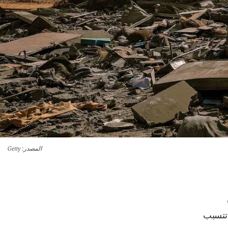
المصدر
: Getty
 تتسبب