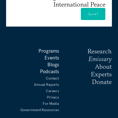
International Peace
اشترك
Research
Programs
Events
Emissary
Blogs
About
Podcasts
Experts
Contact
Donate
Annual Reports
Careers
Privacy
For Media
Government Resources