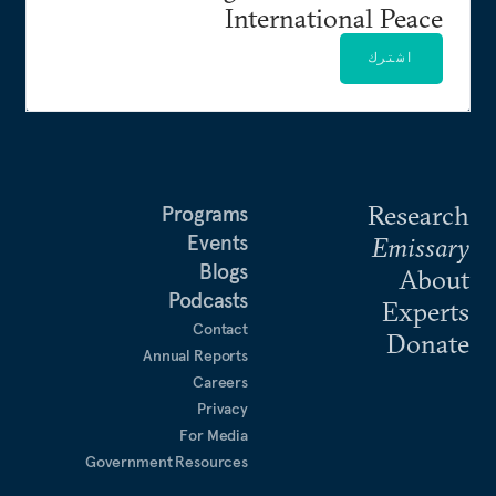
International Peace
اشترك
Research
Programs
Events
Emissary
Blogs
About
Podcasts
Experts
Contact
Donate
Annual Reports
Careers
Privacy
For Media
Government Resources