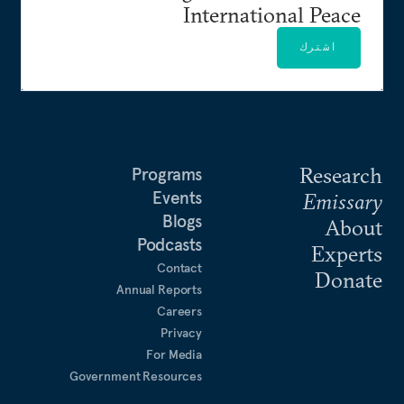
International Peace
اشترك
Research
Programs
Events
Emissary
Blogs
About
Podcasts
Experts
Contact
Donate
Annual Reports
Careers
Privacy
For Media
Government Resources