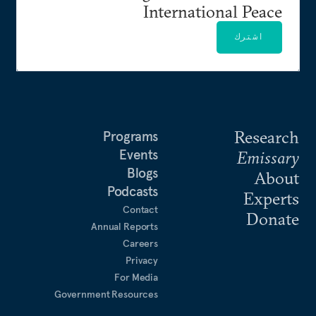
International Peace
اشترك
Research
Programs
Events
Emissary
Blogs
About
Podcasts
Experts
Contact
Donate
Annual Reports
Careers
Privacy
For Media
Government Resources