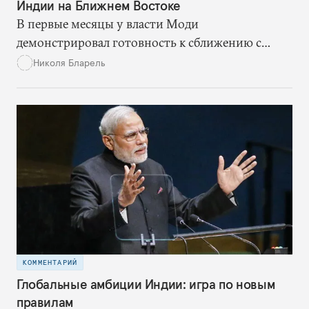
Индии на Ближнем Востоке
В первые месяцы у власти Моди
демонстрировал готовность к сближению с
Израилем. Но теперь, похоже, он несколько
Николя Бларель
пересмотрел свою ближневосточную политику,
осознав, что интересы Индии и в экономике, и в
области безопасности больше зависят от
сотрудничества со странами Залива
КОММЕНТАРИЙ
Глобальные амбиции Индии: игра по новым
правилам