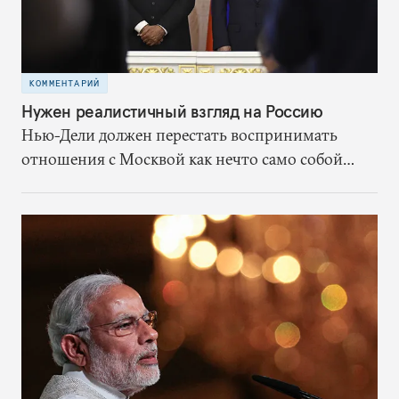
КОММЕНТАРИЙ
Нужен реалистичный взгляд на Россию
Нью-Дели должен перестать воспринимать
отношения с Москвой как нечто само собой
разумеющееся. Вместо этого ему надлежит,
исходя из собственных выгод
сконцентрироваться на переформатировании
партнёрства со страной, которая останется
мощной силой в Евразии.