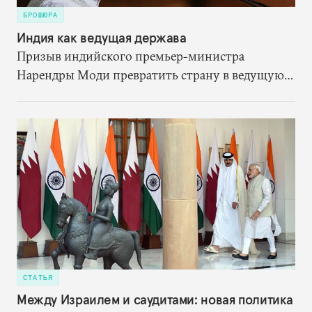
БРОШЮРА
Индия как ведущая держава
Призыв индийского премьер-министра
Нарендры Моди превратить страну в ведущую
державу — сигнал о том, что политическое
руководство Индии стремится изменить ее роль
в международной политической системе.
СТАТЬЯ
Между Израилем и саудитами: новая политика