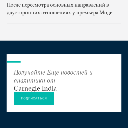
После пересмотра основных направлений в
двусторонних отношениях у премьера Моди
появилась возможность модернизировать ту
роль, которую Индия играет в решении
общемировых проблем, избавив индийскую
дипломатию от изоляционистского и
оборонительного подхода
Получайте Еще новостей и
аналитики от
Carnegie India
ПОДПИСАТЬСЯ