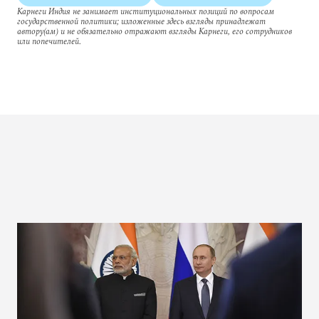
Карнеги Индия не занимает институциональных позиций по вопросам
государственной политики; изложенные здесь взгляды принадлежат
автору(ам) и не обязательно отражают взгляды Карнеги, его сотрудников
или попечителей.