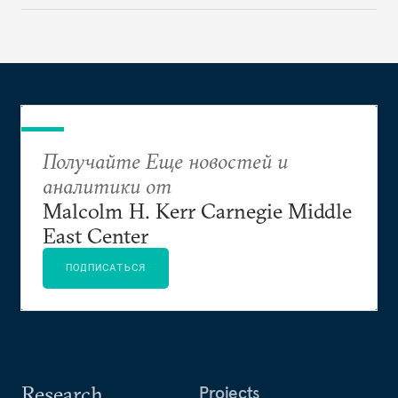
военное присутствие и влияние России в Сирии
неизбежно будет оказывать воздействие на
ливанскую политику. А это означает, что после
окончательного спасения режима Асада она
вполне может начать рассматривать Ливан как
еще один трофей сирийской войны
Получайте Еще новостей и
аналитики от
Malcolm H. Kerr Carnegie Middle
East Center
ПОДПИСАТЬСЯ
Research
Projects