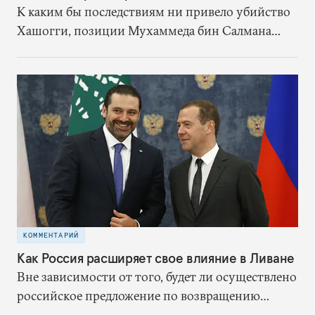
К каким бы последствиям ни привело убийство
Хашогги, позиции Мухаммеда бин Салмана
достаточно прочны, чтобы никто не мог
бросить ему вызов внутри страны. А
возможности внешнего давления сильно
ограничены. Учитывая то, насколько тесны
связи Запада с Саудовской Аравией,
чрезвычайно трудно представить, что против
наследного принца будут введены
международные санкции, достаточно серьезные,
чтобы он столкнулся с реальными трудностями
КОММЕНТАРИЙ
Как Россия расширяет свое влияние в Ливане
Вне зависимости от того, будет ли осуществлено
российское предложение по возвращению
сирийских беженцев, в обозримом будущем