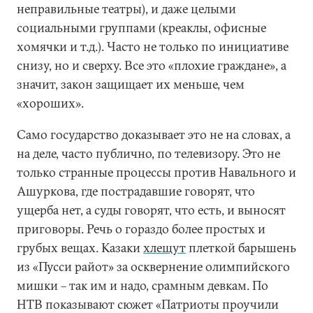
неправильные театры), и даже целыми
социальными группами (креаклы, офисные
хомячки и т.д.). Часто не только по инициативе
снизу, но и сверху. Все это «плохие граждане», а
значит, закон защищает их меньше, чем
«хороших».
Само государство доказывает это не на словах, а
на деле, часто публично, по телевизору. Это не
только странные процессы против Навального и
Ашуркова, где пострадавшие говорят, что
ущерба нет, а суды говорят, что есть, и выносят
приговоры. Речь о гораздо более простых и
грубых вещах. Казаки
хлещут
плеткой барышень
из «Пусси райот» за осквернение олимпийского
мишки – так им и надо, срамным девкам. По
НТВ показывают сюжет «Патриоты проучили