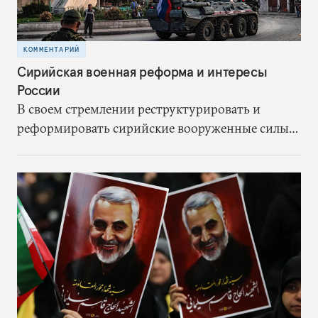
КОММЕНТАРИЙ
Сирийская военная реформа и интересы
России
В своем стремлении реструктурировать и
реформировать сирийские вооруженные силы
Россию ждет немало трудностей. Именно в
создании сильной сирийской армии она видит
ключ к сдерживанию иранского влияния,
завершению своего военного участия в
конфликте и окончанию гражданской войны на
условиях, благоприятных для режима Асада.