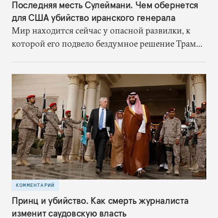
Последняя месть Сулеймани. Чем обернется
для США убийство иранского генерала
Мир находится сейчас у опасной развилки, к
которой его подвело бездумное решение Трампа
выйти из ядерной сделки. Когда сделка еще
действовала, Иран хоть и был противником
США, но не сбивал американские беспилотники
в нейтральных водах, не наносил ракетные
удары по судам в Персидском заливе, а в Ираке
шиитские ополченцы не нападали на
американцев. Отказавшись от ядерного
соглашения без каких-либо доказательств
обмана со стороны Ирана, США запустили
предсказуемый цикл эскалации
КОММЕНТАРИЙ
Принц и убийство. Как смерть журналиста
изменит саудовскую власть