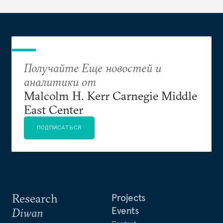
неизбежно будет оказывать воздействие на
ливанскую политику. А это означает, что после
окончательного спасения режима Асада она
вполне может начать рассматривать Ливан как
еще один трофей сирийской войны
Получайте Еще новостей и
аналитики от
Malcolm H. Kerr Carnegie Middle
East Center
ПОДПИСАТЬСЯ
Research
Projects
Events
Diwan