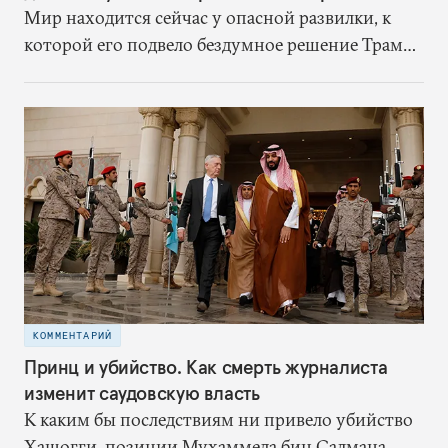
Мир находится сейчас у опасной развилки, к
которой его подвело бездумное решение Трампа
выйти из ядерной сделки. Когда сделка еще
действовала, Иран хоть и был противником
США, но не сбивал американские беспилотники
в нейтральных водах, не наносил ракетные
удары по судам в Персидском заливе, а в Ираке
шиитские ополченцы не нападали на
американцев. Отказавшись от ядерного
соглашения без каких-либо доказательств
обмана со стороны Ирана, США запустили
предсказуемый цикл эскалации
КОММЕНТАРИЙ
Принц и убийство. Как смерть журналиста
изменит саудовскую власть
К каким бы последствиям ни привело убийство
Хашогги, позиции Мухаммеда бин Салмана