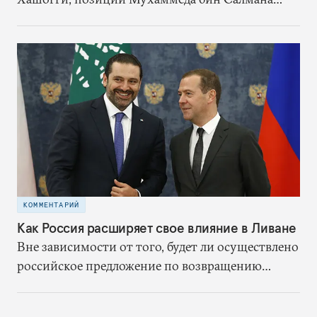
достаточно прочны, чтобы никто не мог
бросить ему вызов внутри страны. А
возможности внешнего давления сильно
ограничены. Учитывая то, насколько тесны
связи Запада с Саудовской Аравией,
чрезвычайно трудно представить, что против
наследного принца будут введены
международные санкции, достаточно серьезные,
чтобы он столкнулся с реальными трудностями
КОММЕНТАРИЙ
Как Россия расширяет свое влияние в Ливане
Вне зависимости от того, будет ли осуществлено
российское предложение по возвращению
сирийских беженцев, в обозримом будущем
военное присутствие и влияние России в Сирии