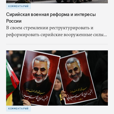
КОММЕНТАРИЙ
Сирийская военная реформа и интересы
России
В своем стремлении реструктурировать и
реформировать сирийские вооруженные силы
Россию ждет немало трудностей. Именно в
создании сильной сирийской армии она видит
ключ к сдерживанию иранского влияния,
завершению своего военного участия в
конфликте и окончанию гражданской войны на
условиях, благоприятных для режима Асада.
КОММЕНТАРИЙ