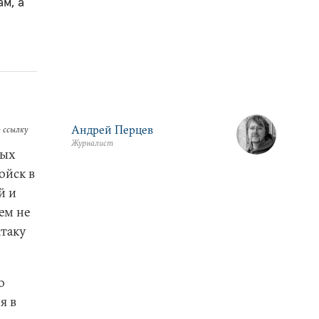
м, а
Андрей Перцев
 ссылку
Журналист
ных
ойск в
й и
ем не
атаку
о
я в