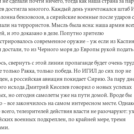
не сделали почти ничего, тогда как наша страна за пар
ев достигла многого. Каждый день уничтожался штаб
лонна бензовозов, а сирийские военные после ударов с
пали на террористов. Мысль была ясна: наша армия все
й, и это доказано в деле. Попутно зрителю
стрировалось современное оружие – уж если из Каспия
 достали, то из Черного моря до Европы рукой подать
сь, свернуть с этой линии пропаганде будет очень тру
 только Ракка, только победа. Но ИГИЛ до сих пор не
ен, а российская авиация покидает Сирию. За пару дн
ого исхода Дмитрий Киселев говорил о новых успехах
ых, но сегодня самолеты уже на пути домой. Вроде бы
 – все закончилось на самом интересном месте. Однак
 всего, телезрителей действия власти не разочаруют: у
йских военных подкреплен, по крайней мере, тремя
ами.