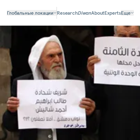
Глобальные локации
Research
Diwan
About
Experts
Еще