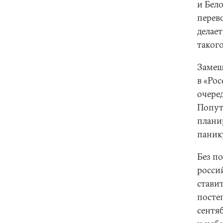
и Бел
перево
делает
такого
Замеш
в «Ро
очеред
Попут
плани
панику
Без п
росси
ставит
посте
сентяб