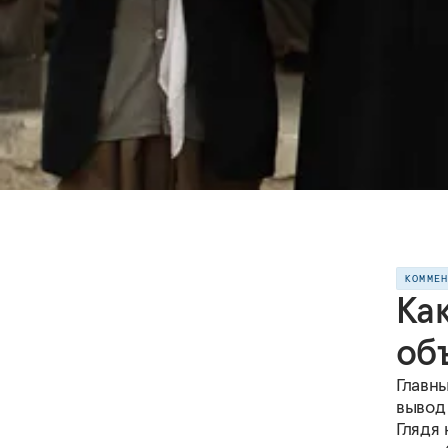
КОММЕ
Ка
об
Главн
вывод
Глядя 