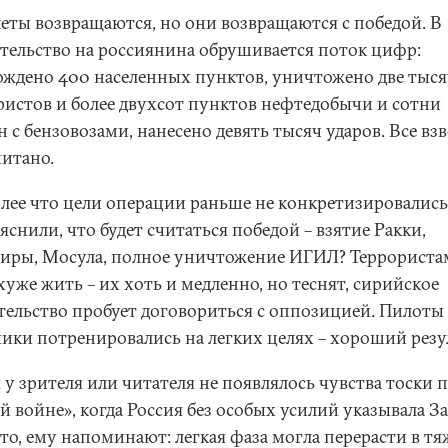
еты возвращаются, но они возвращаются с победой. В
ательство на россиянина обрушивается поток цифр:
ождено 400 населенных пунктов, уничтожено две тыс
ристов и более двухсот пунктов нефтедобычи и сотни
 с бензовозами, нанесено девять тысяч ударов. Все вз
читано.
олее что цели операции раньше не конкретизировались
яснили, что будет считаться победой – взятие Ракки,
иры, Мосула, полное уничтожение ИГИЛ? Террориста
хуже жить – их хоть и медленно, но теснят, сирийское
тельство пробует договориться с оппозицией. Пилоты
чики потренировались на легких целях – хороший резу
у зрителя или читателя не появлялось чувства тоски 
й войне», когда Россия без особых усилий указывала З
сто, ему напоминают: легкая фаза могла перерасти в т