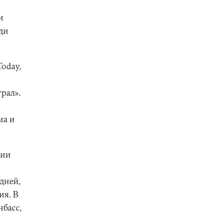
и
ади
oday,
рал».
ма и
рии
дней,
ия. В
нбасс,