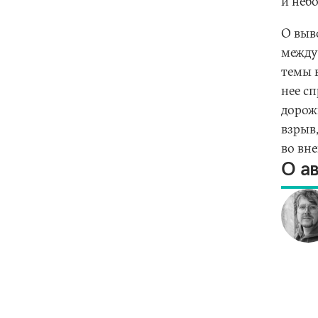
и небо
О выв
между
темы в
нее с
дорож
взрыв
во вне
О а