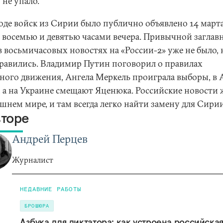
 не упало.
оде войск из Сирии было публично объявлено 14 март
 восемью и девятью часами вечера. Привычной заглав
 восьмичасовых новостях на «России-2» уже не было, 
правились. Владимир Путин поговорил о правилах
ного движения, Ангела Меркель проиграла выборы, в 
, а на Украине смещают Яценюка. Российские новости
шнем мире, и там всегда легко найти замену для Сирии
вторе
Андрей Перцев
Журналист
НЕДАВНИЕ РАБОТЫ
БРОШЮРА
Азбука для диктатора: как устроена российска