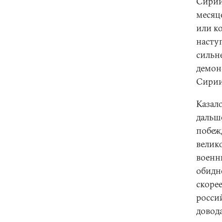
Сирии 
месяц
или ко
насту
сильне
демон
Сирии
Казало
дальше
побежд
велик
военн
обидно
скорее
росси
довод