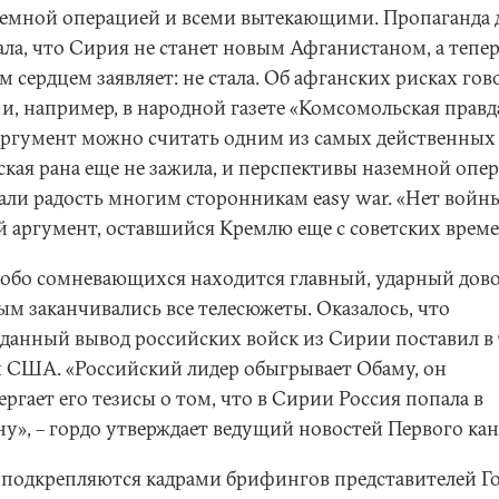
аземной операцией и всеми вытекающими. Пропаганда 
ала, что Сирия не станет новым Афганистаном, а тепер
 сердцем заявляет: не стала. Об афганских рисках гов
 и, например, в народной газете «Комсомольская правд
аргумент можно считать одним из самых действенных 
ская рана еще не зажила, и перспективы наземной опе
али радость многим сторонникам easy war. «Нет войны
й аргумент, оставшийся Кремлю еще с советских време
собо сомневающихся находится главный, ударный дово
ым заканчивались все телесюжеты. Оказалось, что
данный вывод российских войск из Сирии поставил в
и США. «Российский лидер обыгрывает Обаму, он
ргает его тезисы о том, что в Сирии Россия попала в
ну», – гордо утверждает ведущий новостей Первого кан
 подкрепляются кадрами брифингов представителей Г