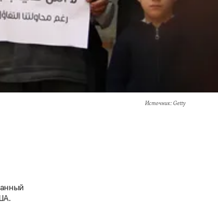
Источник
: Getty
данный
ША.