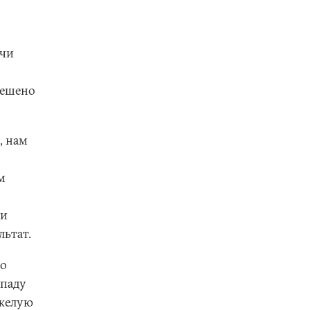
ячи
вешено
, нам
м
 и
льтат.
по
ападу
яжелую