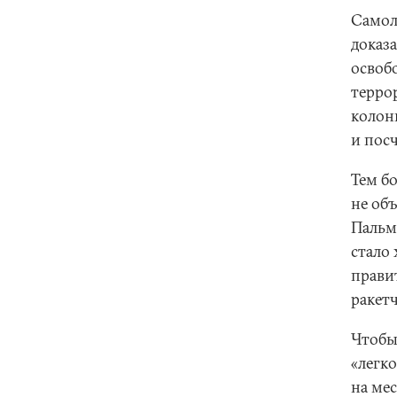
Самол
доказ
освоб
терро
колонн
и пос
Тем б
не объ
Пальм
стало 
прави
ракет
Чтобы 
«легко
на ме