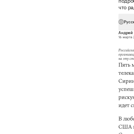
подро
что р
Русс
Андрей
16 марта 
Российска
организац
на эту с
Пять 
телек
Сирии
успеш
рискуя
идет с
В люб
США и