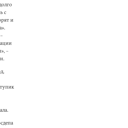
долго
ь с
орят и
а».
–
рации
», –
н.
д,
 тупик
ала.
осдепа