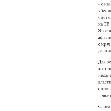
– с н
убежд
чистым
на ТВ,
Этот 
афган
омрач
давни
Для о
котор
неожи
власт
опрове
тряси
Слова