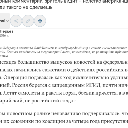
бный комментарий, зритель видит – нелегко американца
ади такого не сделаешь
кий
 Перцев
2016 г.
я Федерация включила Фонд Карнеги за международный мир в список «нежелательных
ий». Если вы находитесь на территории России, пожалуйста, не размещайте публично
татью.
месяцев большинство выпусков новостей на федераль
аналах начинались сюжетами о действиях российских в
. Операция подавалась как ход исключительно удачны
ный. Россия борется с запрещенным ИГИЛ, почти нич
. Летят самолеты и ракеты горят, боевик прячется, а в 
ирийский, не российский солдат.
ом новостном ролике ненавязчиво подчеркивалось, чт
 их союзники по коалиции за четыре года присутстви