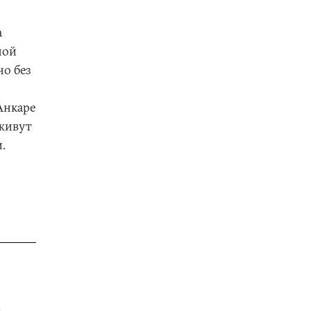
а
ной
но без
Анкаре
 живут
.
я