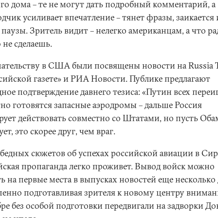
ого дома – те не могут дать подробный комментарий, а
дчик усиливает впечатление – тянет фразы, заикается 
 паузы. Зритель видит – нелегко американцам, а что р
 не сделаешь.
ательству в США были посвящены новости на Russia T
ссийской газете» и РИА Новости. Публике предлагают
ное подтверждение давнего тезиса: «Путин всех переиг
но готовятся запасные аэродромы – дальше Россия
рует действовать совместно со Штатами, но пусть Оба
ет, это скорее друг, чем враг.
обедных сюжетов об успехах российской авиации в Си
йская пропаганда легко проживет. Вывод войск можно
ь на первые места в выпусках новостей еще несколько 
пенно подготавливая зрителя к новому центру вниман
ре без особой подготовки передвигали на задворки До