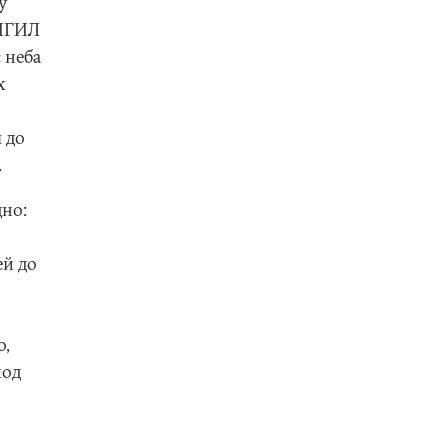
у
 ИГИЛ
 неба
х
 до
.
дно:
ей до
о,
ход