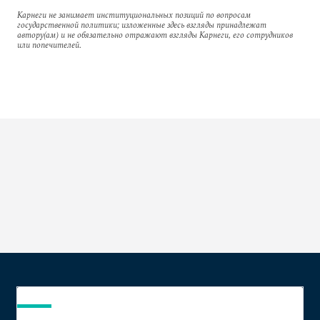
Карнеги не занимает институциональных позиций по вопросам
государственной политики; изложенные здесь взгляды принадлежат
автору(ам) и не обязательно отражают взгляды Карнеги, его сотрудников
или попечителей.