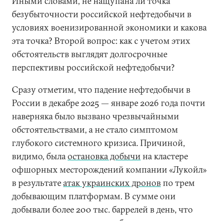
Иными словами, не нащупана ли точка
безубыточности российской нефтедобычи в
условиях военизированной экономики и какова
эта точка? Второй вопрос: как с учетом этих
обстоятельств выглядят долгосрочные
перспективы российской нефтедобычи?
Сразу отметим, что падение нефтедобычи в
России в декабре 2025 — январе 2026 года почти
наверняка было вызвано чрезвычайными
обстоятельствами, а не стало симптомом
глубокого системного кризиса. Причиной,
видимо, была
остановка добычи
на кластере
офшорных месторождений компании «Лукойл»
в результате
атак украинских дронов
по трем
добывающим платформам. В сумме они
добывали более 200 тыс. баррелей в день, что