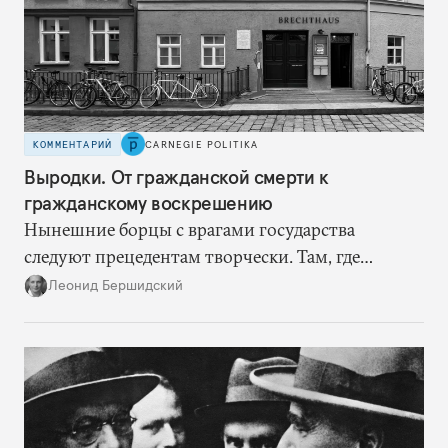
КОММЕНТАРИЙ
CARNEGIE POLITIKA
Выродки. От гражданской смерти к
гражданскому воскрешению
Нынешние борцы с врагами государства
следуют прецедентам творчески. Там, где
нацисты торопились в революционном угаре,
Леонид Бершидский
эти работают вдумчиво, давая «подопытным»
врагам время приспособиться к предыдущим
сериям ограничений и перекрывая вскрывшиеся
в процессе лазейки.