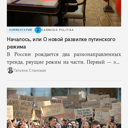
КОММЕНТАРИЙ
CARNEGIE POLITIKA
Началось, или О новой развилке путинского
режима
В России рождается два разнонаправленных
тренда, рвущие режим на части. Первый — это
путинская логика войны, где эскалация влечет за
Татьяна Становая
собой еще большую эскалацию, второй — запрос
на перемены, на реалистичную оценку
возможностей, на компетентность в принятии
решений и адекватное целеполагание.