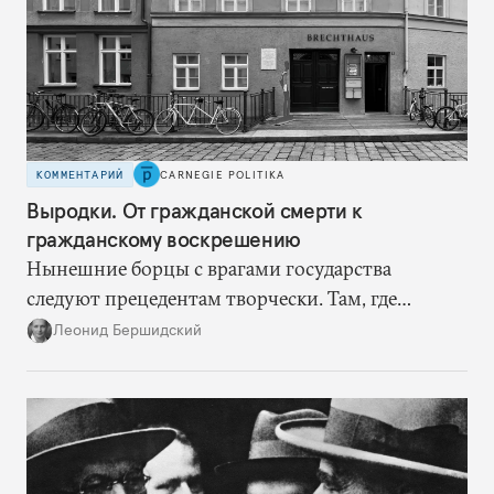
КОММЕНТАРИЙ
CARNEGIE POLITIKA
Выродки. От гражданской смерти к
гражданскому воскрешению
Нынешние борцы с врагами государства
следуют прецедентам творчески. Там, где
нацисты торопились в революционном угаре,
Леонид Бершидский
эти работают вдумчиво, давая «подопытным»
врагам время приспособиться к предыдущим
сериям ограничений и перекрывая вскрывшиеся
в процессе лазейки.