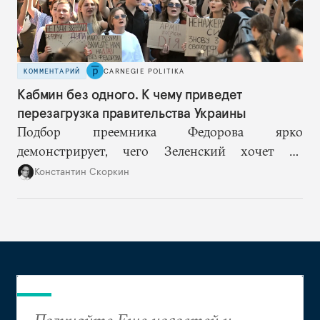
КОММЕНТАРИЙ
CARNEGIE POLITIKA
Кабмин без одного. К чему приведет
перезагрузка правительства Украины
Подбор преемника Федорова ярко
демонстрирует, чего Зеленский хочет от
высшего военного руководства: продолжить
Константин Скоркин
удачную военную стратегию, но без
выращивания политического конкурента.
Получайте Еще новостей и