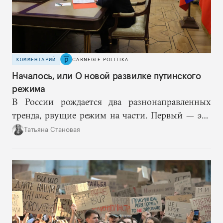
КОММЕНТАРИЙ
CARNEGIE POLITIKA
Началось, или О новой развилке путинского
режима
В России рождается два разнонаправленных
тренда, рвущие режим на части. Первый — это
путинская логика войны, где эскалация влечет за
Татьяна Становая
собой еще большую эскалацию, второй — запрос
на перемены, на реалистичную оценку
возможностей, на компетентность в принятии
решений и адекватное целеполагание.