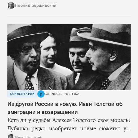
нацисты торопились в революционном угаре,
Леонид Бершидский
эти работают вдумчиво, давая «подопытным»
врагам время приспособиться к предыдущим
сериям ограничений и перекрывая вскрывшиеся
в процессе лазейки.
КОММЕНТАРИЙ
CARNEGIE POLITIKA
Из другой России в новую. Иван Толстой об
эмиграции и возвращении
Есть ли у судьбы Алексея Толстого своя мораль?
Лубянка редко изобретает новые сюжеты: уж
больно хорошо срабатывают старые.
Иван Толстой