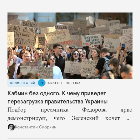
собой еще большую эскалацию, второй — запрос
на перемены, на реалистичную оценку
возможностей, на компетентность в принятии
решений и адекватное целеполагание.
КОММЕНТАРИЙ
CARNEGIE POLITIKA
Кабмин без одного. К чему приведет
перезагрузка правительства Украины
Подбор преемника Федорова ярко
демонстрирует, чего Зеленский хочет от
высшего военного руководства: продолжить
Константин Скоркин
удачную военную стратегию, но без