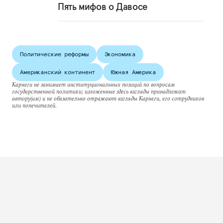
Пять мифов о Давосе
Политические реформы
Экономика
Американский континент
Южная Америка
Карнеги не занимает институциональных позиций по вопросам
государственной политики; изложенные здесь взгляды принадлежат
автору(ам) и не обязательно отражают взгляды Карнеги, его сотрудников
или попечителей.