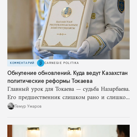
КОММЕНТАРИЙ
CARNEGIE POLITIKA
Обнуление обновлений. Куда ведут Казахстан
политические реформы Токаева
Главный урок для Токаева — судьба Назарбаева.
Его предшественник слишком рано и слишком
подробно описал механизм собственного
Темур Умаров
транзита и в итоге потерял контроль над
процессом. Поэтому план Токаева заключается в
отсутствии конкретного плана, по крайней мере