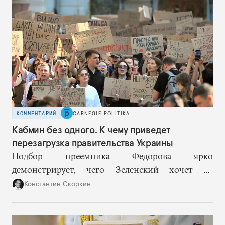
возможностей, на компетентность в принятии
решений и адекватное целеполагание.
КОММЕНТАРИЙ
CARNEGIE POLITIKA
Кабмин без одного. К чему приведет
перезагрузка правительства Украины
Подбор преемника Федорова ярко
демонстрирует, чего Зеленский хочет от
высшего военного руководства: продолжить
Константин Скоркин
удачную военную стратегию, но без
выращивания политического конкурента.