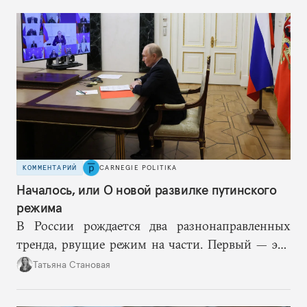
КОММЕНТАРИЙ
CARNEGIE POLITIKA
Началось, или О новой развилке путинского
режима
В России рождается два разнонаправленных
тренда, рвущие режим на части. Первый — это
путинская логика войны, где эскалация влечет за
Татьяна Становая
собой еще большую эскалацию, второй — запрос
на перемены, на реалистичную оценку