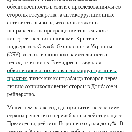
обеспокоенность в связи с преследованиями со
стороны государства, а антикоррупционные
активисты заявили, что новые законы
направлены на прекращение тщательного
контроля над чиновниками
. Критике
подверглась Служба безопасности Украины
(СБУ) за свою излишнюю влиятельность и
неподотчетность. В ее адрес п –звучали
обвинения в использовании коррупционных
практик
, таких как контрабанда товаров через
линию соприкосновения сторон в Донбассе и
рейдерство.
Менее чем за два года до принятия населением
страны решения о переизбрании действующего
Президента,
рейтинг Порошенко
упал до 17%. В
целом 75% украинцев не одобряют проводимую