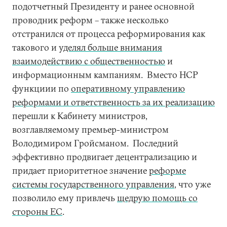
подотчетный Президенту и ранее основной
проводник реформ – также несколько
отстранился от процесса реформирования как
такового и
уделял больше внимания
взаимодействию с общественностью
и
информационным кампаниям. Вместо НСР
функциии по
оперативному управлению
реформами и ответственность за их реализацию
перешли к Кабинету министров,
возглавляемому премьер-министром
Володимиром Гройсманом. Последний
эффективно продвигает децентрализацию и
придает приоритетное значение
реформе
системы государственного управления
, что уже
позволило ему привлечь
щедрую помощь со
стороны ЕС
.