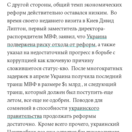
С другой стороны, общий темп экономических
реформ действительно оставался низким. Во
время своего недавнего визита в Киев Дэвид
Липтон, первый заместитель директора-
распорядителя МВФ, заявил, что
Украина
подвержена риску отхода от реформ
, а также
указал на недостаточный прогресс в борьбе с
коррупцией как ключевую причину
сложившегося статус-кво. После многократных
задержек в апреле Украина получила последний
транш МВФ в размере $1 млрд , и следующий
транш, который должен был поступить еще
летом, все еще не одобрен. Поводов для
сомнений в способности
украинского
правительства
продолжать реформы
достаточно. Кроме всего прочего, украинский
Центробанк все еще остается без руководителя