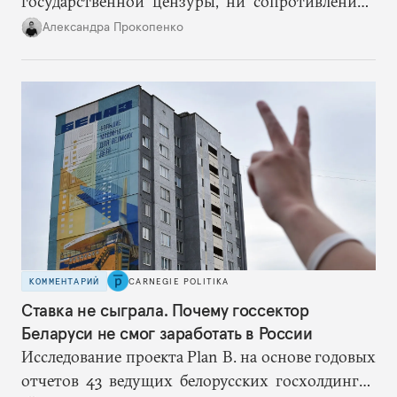
государственной цензуры, ни сопротивлением
усилению репрессий. Столкнулись две
Александра Прокопенко
пирамиды внутри одной системы: силовому
блоку, монополизировавшему понятие
«безопасность», помешали инструменты
политического блока, обеспечивающего
электоральные результаты.
КОММЕНТАРИЙ
CARNEGIE POLITIKA
Ставка не сыграла. Почему госсектор
Беларуси не смог заработать в России
Исследование проекта Plan B. на основе годовых
отчетов 43 ведущих белорусских госхолдингов