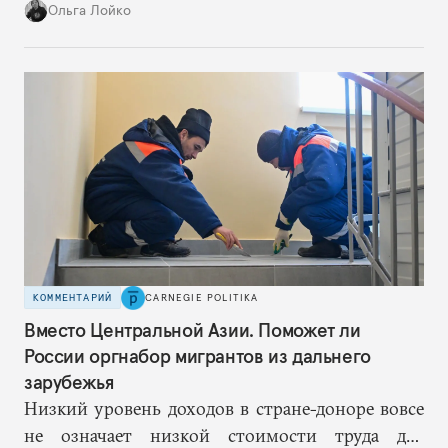
(около 90% госсектора) показало, что в сумме
Ольга Лойко
они заработали в России за 2025 год чистыми
всего около $6 млн. То есть примерно на один
приличный коттедж на Рублевке или два — в
минских Дроздах.
КОММЕНТАРИЙ
CARNEGIE POLITIKA
Вместо Центральной Азии. Поможет ли
России оргнабор мигрантов из дальнего
зарубежья
Низкий уровень доходов в стране-доноре вовсе
не означает низкой стоимости труда для