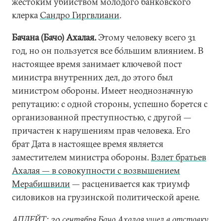
жестоким убийством молодого банковского
клерка
Сандро Гиргвлиани
.
Бачана (Бачо) Ахалая.
Этому человеку всего 31
год, но он пользуется все бо́льшим влиянием. В
настоящее время занимает ключевой пост
министра внутренних дел, до этого был
министром обороны. Имеет неоднозначную
репутацию: с одной стороны, успешно борется с
организованной преступностью, с другой —
причастен к нарушениям прав человека. Его
брат Дата в настоящее время является
заместителем министра обороны.
Взлет братьев
Ахалая — в совокупности с возвышением
Мерабишвили
— расценивается как триумф
силовиков на грузинской политической арене.
АПДЕЙТ: 20 сентября Бачо Ахалая ушел в отставку