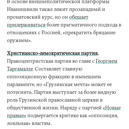
В основе внешнеполитической платформы
Иванишвили также лежит прозападный и
пронатовский курс, но он
обещает
придерживаться
более прагматичного подхода в
отношениях с Россией, «прекратить бряцание
оружием».
Христианско-демократическая партия
.
Правоцентристская партия во главе с
Георгием
Таргамадзе
. Составляет главную
оппозиционную фракцию в нынешнем
парламенте, но «Грузинская мечта» может ее
потеснить. Партия выступает за более видную
роль Грузинской православной церкви в
общественной жизни. Наряду с партией
«Новые
правые»
подвергается критике как «оппозиция,
лояльная» властям.