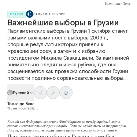
Источник
: Getty
СТАТЬЯ
CARNEGIE EUROPE
Важнейшие выборы в Грузии
Парламентские выборы в Грузии 1 октября станут
самыми важными после выборов 2003 г.,
спорные результаты которых привели к
«революции роз», а затем и к избранию
президентом Михаила Саакашвили. За кампанией
внимательно следят и из-за рубежа, где она
расценивается как проверка способности Грузии
провести подлинно соревновательные выборы.
Русский
Томас де Ваал
11 сентября 2012 г.
Российская Федерация включила Фонд Карнеги за международный мир в
список «нежелательных организаций». Если вы находитесь на территории
России, пожалуйста, не размещайте публично ссылку на эту статью.
Парламентские выборы в Грузии 1 октября