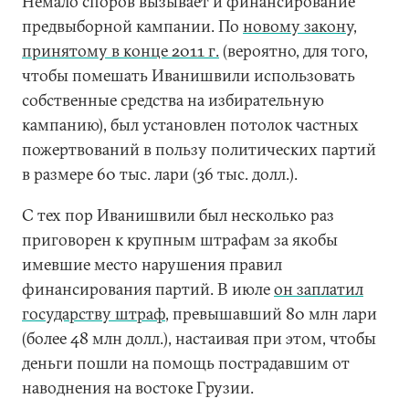
Немало споров вызывает и финансирование
предвыборной кампании. По
новому закону,
принятому в конце 2011 г.
(вероятно, для того,
чтобы помешать Иванишвили использовать
собственные средства на избирательную
кампанию), был установлен потолок частных
пожертвований в пользу политических партий
в размере 60 тыс. лари (36 тыс. долл.).
С тех пор Иванишвили был несколько раз
приговорен к крупным штрафам за якобы
имевшие место нарушения правил
финансирования партий. В июле
он заплатил
государству штраф
, превышавший 80 млн лари
(более 48 млн долл.), настаивая при этом, чтобы
деньги пошли на помощь пострадавшим от
наводнения на востоке Грузии.