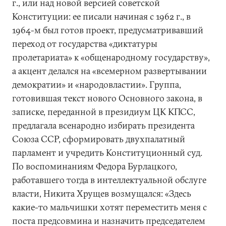
г., или над новой версией советской
Конституции: ее писали начиная с 1962 г., в
1964-м был готов проект, предусматривавший
переход от государства «диктатуры
пролетариата» к «общенародному государству»,
а акцент делался на «всемерном развертывании
демократии» и «народовластии». Группа,
готовившая текст нового Основного закона, в
записке, переданной в президиум ЦК КПСС,
предлагала всенародно избирать президента
Союза ССР, сформировать двухпалатный
парламент и учредить Конституционный суд.
По воспоминаниям Федора Бурлацкого,
работавшего тогда в интеллектуальной обслуге
власти, Никита Хрущев возмущался: «Здесь
какие-то мальчишки хотят переместить меня с
поста предсовмина и назначить председателем