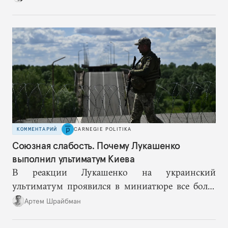
нормализации войны. Но чем дальше, тем
больше этот подход превращается в стратегию
самообмана, когда пропагандистская картинка
все сильнее отстает от реальности.
КОММЕНТАРИЙ
CARNEGIE POLITIKA
Союзная слабость. Почему Лукашенко
выполнил ультиматум Киева
В реакции Лукашенко на украинский
ультиматум проявился в миниатюре все более
вероятный сценарий будущего, где Минск все
Артем Шрайбман
активнее балансирует между разными центрами
силы, чтобы снизить риски для себя, раз