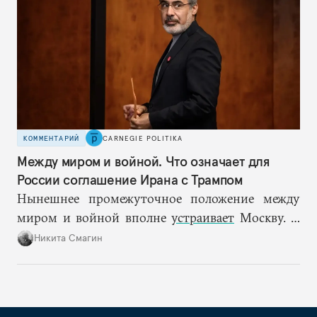
КОММЕНТАРИЙ
CARNEGIE POLITIKA
Между миром и войной. Что означает для
России соглашение Ирана с Трампом
Нынешнее промежуточное положение между
миром и войной вполне
устраивает
Москву. С
одной стороны, сохранение нестабильности в
Никита Смагин
Персидском заливе не дает ценам на нефть
пойти вниз. С другой — конфликт не
перерастает в масштабную войну, которая могла
бы угрожать другим интересам РФ.