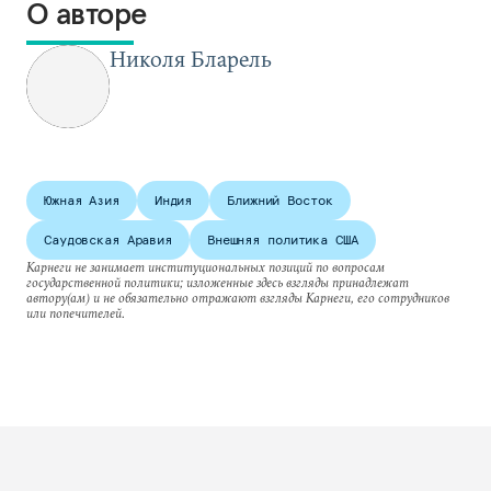
О авторе
Николя Бларель
Южная Азия
Индия
Ближний Восток
Саудовская Аравия
Внешняя политика США
Карнеги не занимает институциональных позиций по вопросам
государственной политики; изложенные здесь взгляды принадлежат
автору(ам) и не обязательно отражают взгляды Карнеги, его сотрудников
или попечителей.