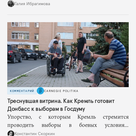
Москве за дополнительными объемами, то
Галия Ибрагимова
теперь такой страховки нет. Наоборот, сама
Россия стала причиной дефицита.
КОММЕНТАРИЙ
CARNEGIE POLITIKA
Треснувшая витрина. Как Кремль готовит
Донбасс к выборам в Госдуму
Упорство, с которым Кремль стремится
проводить выборы в боевых условиях,
основывается на избранной им стратегии
Константин Скоркин