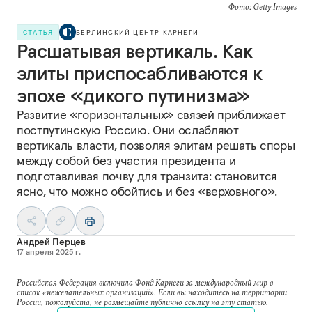
Фото: Getty Images
СТАТЬЯ
БЕРЛИНСКИЙ ЦЕНТР КАРНЕГИ
Расшатывая вертикаль. Как
элиты приспосабливаются к
эпохе «дикого путинизма»
Развитие «горизонтальных» связей приближает
постпутинскую Россию. Они ослабляют
вертикаль власти, позволяя элитам решать споры
между собой без участия президента и
подготавливая почву для транзита: становится
ясно, что можно обойтись и без «верховного».
Андрей Перцев
17 апреля 2025 г.
Российская Федерация включила Фонд Карнеги за международный мир в
список «нежелательных организаций». Если вы находитесь на территории
России, пожалуйста, не размещайте публично ссылку на эту статью.