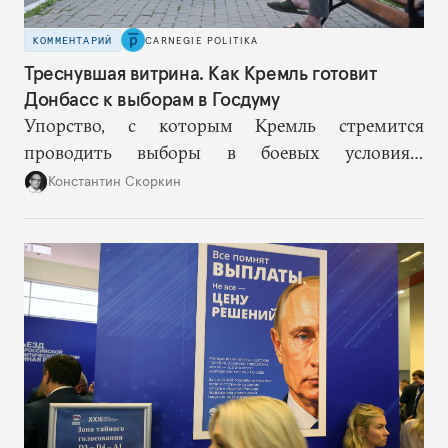
КОММЕНТАРИЙ
CARNEGIE POLITIKA
Треснувшая витрина. Как Кремль готовит
Донбасс к выборам в Госдуму
Упорство, с которым Кремль стремится
проводить выборы в боевых условиях,
основывается на избранной им стратегии
Константин Скоркин
нормализации войны. Но чем дальше, тем
больше этот подход превращается в стратегию
самообмана, когда пропагандистская картинка
все сильнее отстает от реальности.