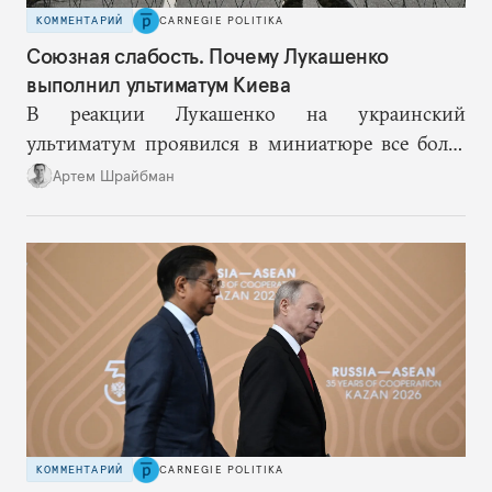
КОММЕНТАРИЙ
CARNEGIE POLITIKA
Союзная слабость. Почему Лукашенко
выполнил ультиматум Киева
В реакции Лукашенко на украинский
ультиматум проявился в миниатюре все более
вероятный сценарий будущего, где Минск все
Артем Шрайбман
активнее балансирует между разными центрами
силы, чтобы снизить риски для себя, раз
надежность России как гаранта слабеет.
КОММЕНТАРИЙ
CARNEGIE POLITIKA