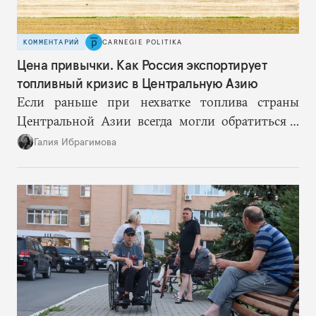
КОММЕНТАРИЙ
CARNEGIE POLITIKA
Цена привычки. Как Россия экспортирует
топливный кризис в Центральную Азию
Если раньше при нехватке топлива страны
Центральной Азии всегда могли обратиться к
Москве за дополнительными объемами, то
Галия Ибрагимова
теперь такой страховки нет. Наоборот, сама
Россия стала причиной дефицита.