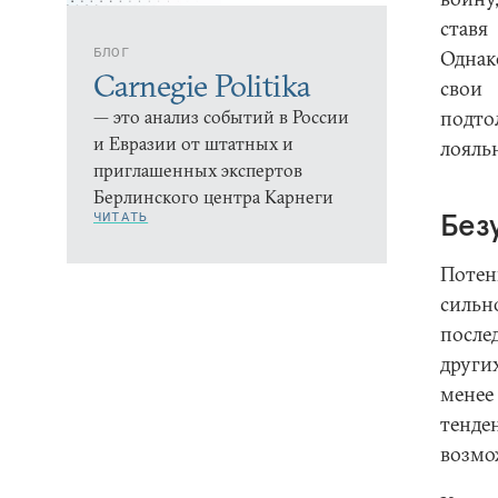
ставя
БЛОГ
Однак
Carnegie Politika
свои
— это анализ событий в России
подто
и Евразии от штатных и
лояль
приглашенных экспертов
Берлинского центра Карнеги
Без
ЧИТАТЬ
Потен
сильн
после
други
менее
тенде
возмо