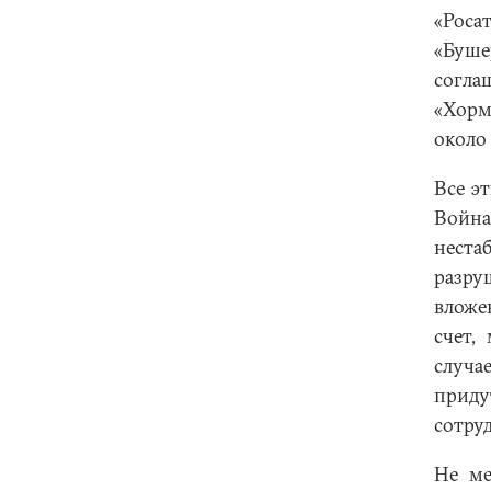
«Роса
«Буш
согла
«Хорм
около 
Все э
Войн
нест
разру
вложе
счет,
случа
приду
сотру
Не ме