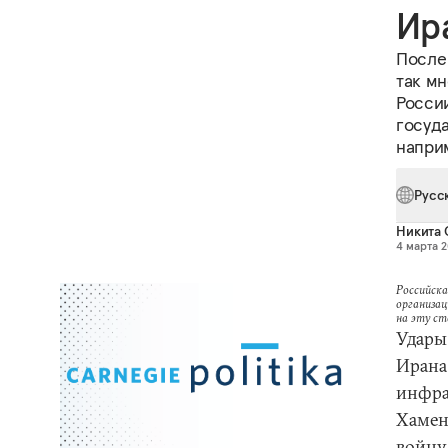
Ир
После
так мн
Росси
госуда
напри
Русс
Никита 
4 марта 2
Российска
организац
на эту с
Удары
Иран
инфра
Хамен
войну