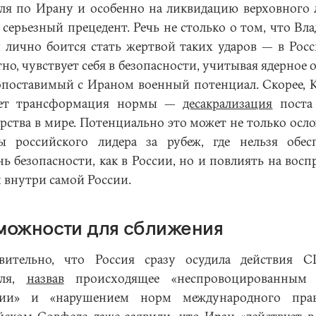
ля по Ирану и особенно на ликвидацию верховного 
а серьезный прецедент. Речь не столько о том, что Вл
 лично боится стать жертвой таких ударов — в Росс
но, чувствует себя в безопасности, учитывая ядерное
опоставимый с Ираном военный потенциал. Скорее, 
ует трансформация нормы —
десакрализация
поста
арства в мире. Потенциально это может не только осл
ы российского лидера за рубеж, где нельзя обес
нь безопасности, как в России, но и повлиять на восп
и внутри самой России.
можности для сближения
вительно, что Россия сразу осудила действия
иля,
назвав
происходящее «неспровоцированным 
ссии» и «нарушением норм международного прав