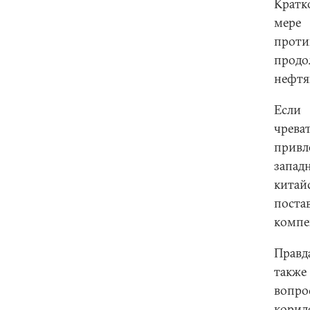
Кратк
мере 
проти
прод
нефтя
Если 
чрева
привл
запад
кита
поста
компе
Правд
также
вопро
кор