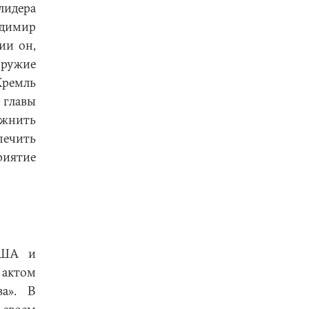
лидера
адимир
ии он,
 оружие
Кремль
 главы
ожнить
печить
риятие
 США и
актом
а». В