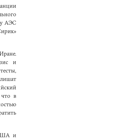
танции
льного
ву АЭС
Сирик»
Иране.
зис и
есты,
 лишат
ийский
 что в
ностью
ратить
 США и