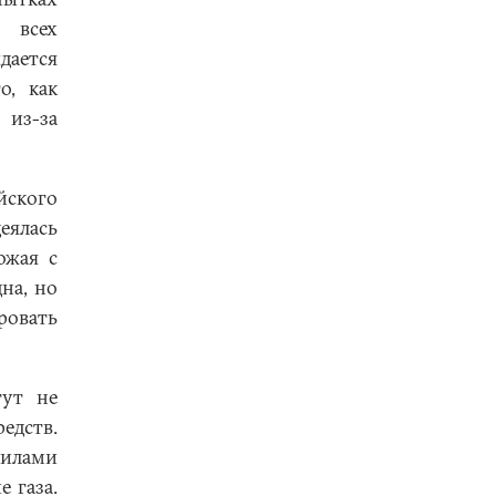
 всех
дается
о, как
 из-за
йского
еялась
ожая с
на, но
ровать
гут не
едств.
силами
 газа.