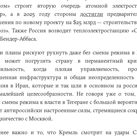
том» строит вторую очередь атомной электрос
ер», а в 2025 году стороны
достигли
предварите
шения по новому проекту на $25 млрд — строительст
оз». Также Россия возводит теплоэлектростанцию «
Бендер-Аббаса.
ти планы рискуют рухнуть даже без смены режима в 
а может погрузить страну в перманентный кри
абильность, когда плохая управляемость, прот
шенная инфраструктура и общая неопределенность
ния в Иран, которые и так шли в основном за росс
 малейшей целесообразности. Не говоря уже о том,
е смены режима к власти в Тегеране с большой вероят
т антироссийски настроенные силы, стремящиеся сок
дничество с Москвой.
нее важно и то, что Кремль смотрит на удары