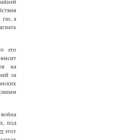
райней
йствия
газ, а
гнать
то это
овысит
тря на
ией за
нских
 самым
 война
х, под
ет
этот
тках