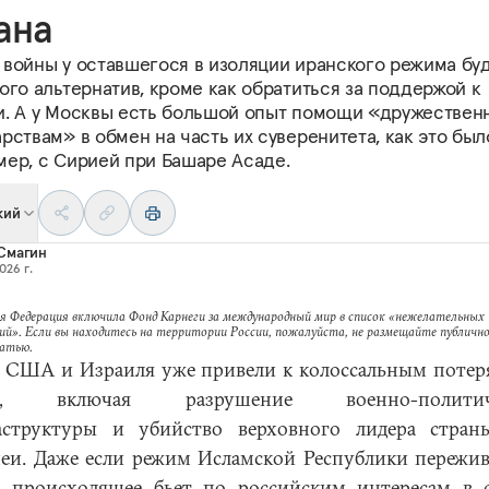
ана
 войны у оставшегося в изоляции иранского режима бу
ого альтернатив, кроме как обратиться за поддержой к
и. A у Москвы есть большой опыт помощи «дружестве
рствам» в обмен на часть их суверенитета, как это был
мер, с Сирией при Башаре Асаде.
кий
Смагин
026 г.
я Федерация включила Фонд Карнеги за международный мир в список «нежелательных
ий». Если вы находитесь на территории России, пожалуйста, не размещайте публично
татью.
 США и Израиля уже привели к колоссальным потер
а, включая разрушение военно-политич
структуры и убийство верховного лидера стра
еи. Даже если режим Исламской Республики пережив
, происходящее бьет по российским интересам в с