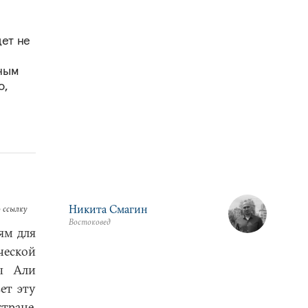
дет не
нным
о,
Никита Смагин
 ссылку
Востоковед
ям для
еской
ны Али
ет эту
тране,