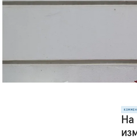
КОММЕ
На 
из