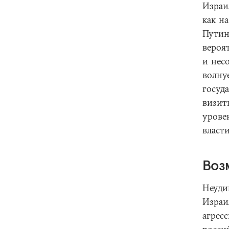
Израи
как н
Путин
вероят
и нес
волн
госуд
визит
урове
власт
Воз
Неуди
Изра
агре