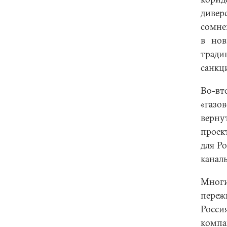
диве
сомне
в нов
тради
санкц
Во-вт
«газо
верну
проек
для Р
канал
Многи
переж
Росси
компа