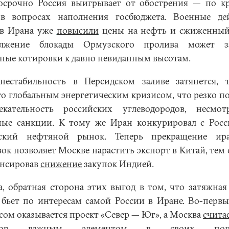
осрочно Россия выигрывает от обострения — по к
в вопросах наполнения госбюджета. Военные де
в Ирана уже
повысили
цены на нефть и сжиженный 
олжение блокады Ормузского пролива может за
ные котировки к давно невиданным высотам.
нестабильность в Персидском заливе затянется, 
то глобальным энергетическим кризисом, что резко п
екательность российских углеводородов, несмо
ные санкции. К тому же Иран конкурировал с Росс
йский нефтяной рынок. Теперь прекращение ира
вок позволяет Москве нарастить экспорт в Китай, тем
нсировав
снижение
закупок Индией.
а, обратная сторона этих выгод в том, что затяжная
 бьет по интересам самой России в Иране. Во-первы
сом оказывается проект «Север — Юг», а Москва
счита
идор важным элементом в своих попы