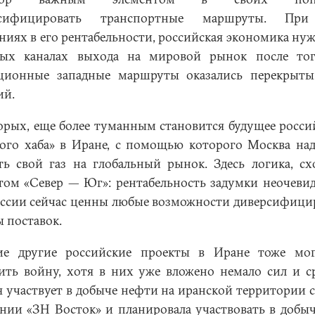
рсифицировать транспортные маршруты. При
ниях в его рентабельности, российская экономика нуж
ых каналах выхода на мировой рынок после тог
ционные западные маршруты оказались перекрыты
ий.
орых, еще более туманным становится будущее росси
вого хаба» в Иране, с помощью которого Москва над
ть свой газ на глобальный рынок. Здесь логика, сх
том «Север — Юг»: рентабельность задумки неочевид
оссии сейчас ценны любые возможности диверсифици
ы поставок.
е другие российские проекты в Иране тоже мо
ить войну, хотя в них уже вложено немало сил и ср
я участвует в добыче нефти на иранской территории 
нии «ЗН Восток» и планировала участвовать в добыче