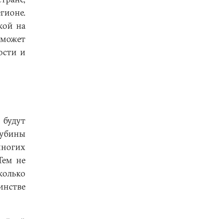
гионе.
кой на
может
ости и
 будут
лубины
многих
Тем не
колько
инстве