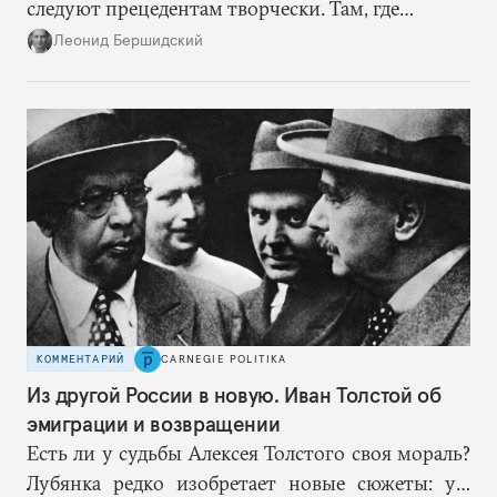
следуют прецедентам творчески. Там, где
нацисты торопились в революционном угаре,
Леонид Бершидский
эти работают вдумчиво, давая «подопытным»
врагам время приспособиться к предыдущим
сериям ограничений и перекрывая вскрывшиеся
в процессе лазейки.
КОММЕНТАРИЙ
CARNEGIE POLITIKA
Из другой России в новую. Иван Толстой об
эмиграции и возвращении
Есть ли у судьбы Алексея Толстого своя мораль?
Лубянка редко изобретает новые сюжеты: уж