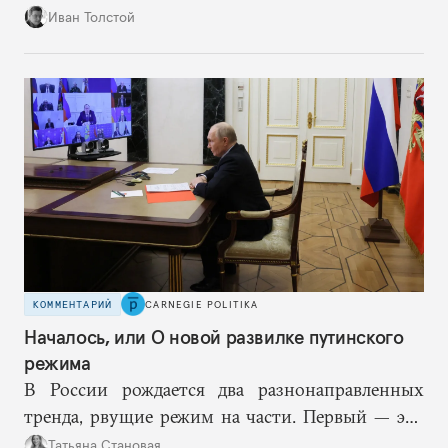
больно хорошо срабатывают старые.
Иван Толстой
КОММЕНТАРИЙ
CARNEGIE POLITIKA
Началось, или О новой развилке путинского
режима
В России рождается два разнонаправленных
тренда, рвущие режим на части. Первый — это
путинская логика войны, где эскалация влечет за
Татьяна Становая