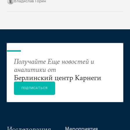
допустить «раскола в обществе», то Ксения
Владислав Горин
Собчак оказывается в рискованном положении
человека, на котором власть покажет правящему
слою и обществу новые границы допустимого.
Получайте Еще новостей и
аналитики от
Берлинский центр Карнеги
ПОДПИСАТЬСЯ
Исследования
Мероприятия