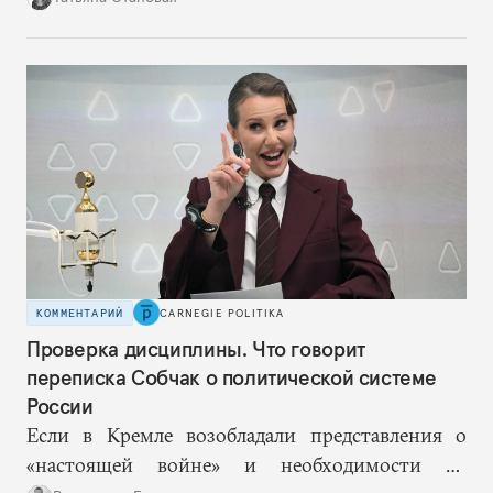
собой еще большую эскалацию, второй — запрос
на перемены, на реалистичную оценку
возможностей, на компетентность в принятии
решений и адекватное целеполагание.
КОММЕНТАРИЙ
CARNEGIE POLITIKA
Проверка дисциплины. Что говорит
переписка Собчак о политической системе
России
Если в Кремле возобладали представления о
«настоящей войне» и необходимости не