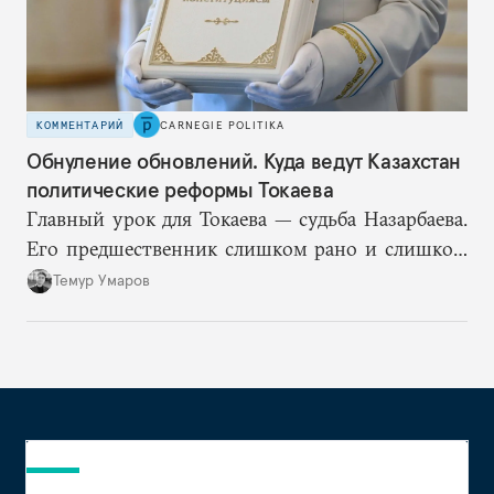
КОММЕНТАРИЙ
CARNEGIE POLITIKA
Обнуление обновлений. Куда ведут Казахстан
политические реформы Токаева
Главный урок для Токаева — судьба Назарбаева.
Его предшественник слишком рано и слишком
подробно описал механизм собственного
Темур Умаров
транзита и в итоге потерял контроль над
процессом. Поэтому план Токаева заключается в
отсутствии конкретного плана, по крайней мере
публичного.