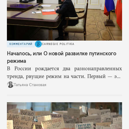
КОММЕНТАРИЙ
CARNEGIE POLITIKA
Началось, или О новой развилке путинского
режима
В России рождается два разнонаправленных
тренда, рвущие режим на части. Первый — это
путинская логика войны, где эскалация влечет за
Татьяна Становая
собой еще большую эскалацию, второй — запрос
на перемены, на реалистичную оценку
возможностей, на компетентность в принятии
решений и адекватное целеполагание.