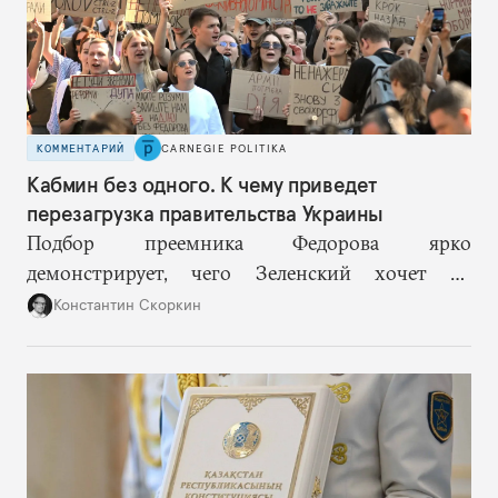
КОММЕНТАРИЙ
CARNEGIE POLITIKA
Кабмин без одного. К чему приведет
перезагрузка правительства Украины
Подбор преемника Федорова ярко
демонстрирует, чего Зеленский хочет от
высшего военного руководства: продолжить
Константин Скоркин
удачную военную стратегию, но без
выращивания политического конкурента.