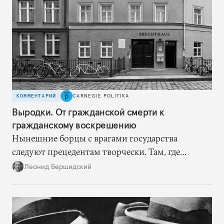
КОММЕНТАРИЙ
CARNEGIE POLITIKA
Выродки. От гражданской смерти к
гражданскому воскрешению
Нынешние борцы с врагами государства
следуют прецедентам творчески. Там, где
нацисты торопились в революционном угаре,
Леонид Бершидский
эти работают вдумчиво, давая «подопытным»
врагам время приспособиться к предыдущим
сериям ограничений и перекрывая вскрывшиеся
в процессе лазейки.