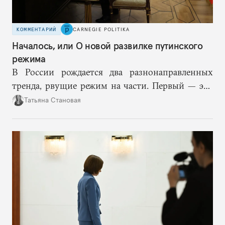
КОММЕНТАРИЙ
CARNEGIE POLITIKA
Началось, или О новой развилке путинского
режима
В России рождается два разнонаправленных
тренда, рвущие режим на части. Первый — это
путинская логика войны, где эскалация влечет за
Татьяна Становая
собой еще большую эскалацию, второй — запрос
на перемены, на реалистичную оценку
возможностей, на компетентность в принятии
решений и адекватное целеполагание.