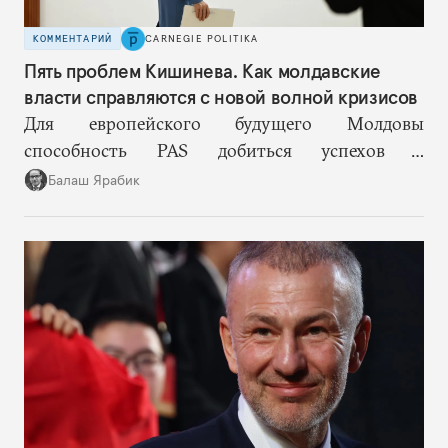
КОММЕНТАРИЙ
CARNEGIE POLITIKA
Пять проблем Кишинева. Как молдавские
власти справляются с новой волной кризисов
Для европейского будущего Молдовы
способность PAS добиться успехов в
госстроительстве может оказаться важнее, чем
Балаш Ярабик
темпы переговоров о вступлении в ЕС.