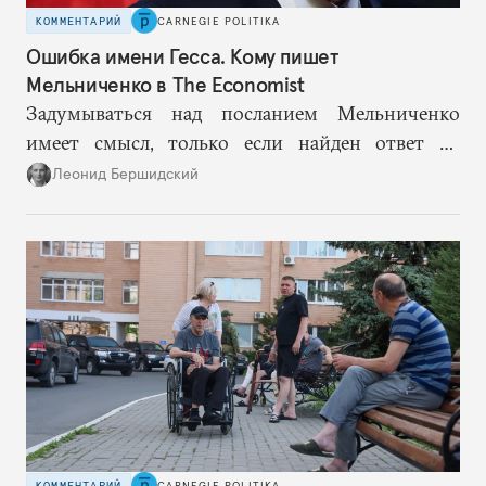
КОММЕНТАРИЙ
CARNEGIE POLITIKA
Ошибка имени Гесса. Кому пишет
Мельниченко в The Economist
Задумываться над посланием Мельниченко
имеет смысл, только если найден ответ на
главный вопрос — о том, как при любом
Леонид Бершидский
«договорном» варианте Европа могла бы
обезопасить себя от российского ресентимента,
неизбежного во всех сценариях, кроме
однозначно, триумфально победного для
Путина.
КОММЕНТАРИЙ
CARNEGIE POLITIKA