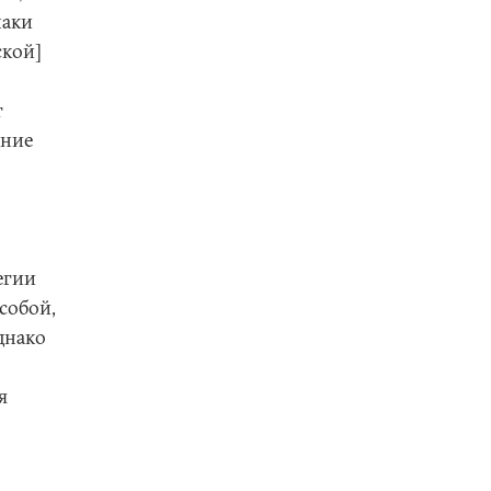
наки
ской]
т
дние
егии
 собой,
днако
я