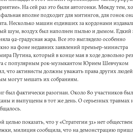
иятие». На сей раз это были автогонки. Между тем, х
фальная вполне подходит для митингов, для гонок он
ата. Несколько машин ездивших за кордонами издавал
ый шум, воздух был наполнен пылью и дымом. Едкий 
яла 92-градусная жара. Все это выглядело особенно
скно на фоне недавних заявлений премьер-министра
мира Путина, который в конце мая в ходе довольно ре
га с популярным рок-музыкантом Юрием Шевчуком
ил, что активисты должны уважать права других людей
ым могут мешать их собраниям.
г был фактически разогнан. Около 80 участников бы
жаны и выпущены в тот же день. О серьезных травмах 
общалось.
ой целью показать, что у «Стратегии 31» нет обществе
ржки, милиция сообщила, что на демонстрацию приш