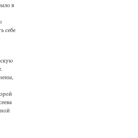
было в
о
ь себе
ескую
.
нены,
торой
сеева
нной