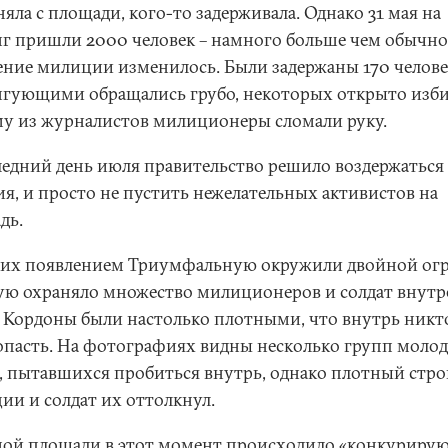
яла с площади, кого-то задерживала. Однако 31 мая на
г пришли 2000 человек – намного больше чем обычно,
ение милиции изменилось. Были задержаны 170 челове
гующими обращались грубо, некоторых открыто изби
у из журналистов милиционеры сломали руку.
ледний день июля правительство решило воздержаться
ия, и просто не пустить нежелательных активистов на
дь.
 их появлением Триумфальную окружили двойной огр
ую охраняло множество милиционеров и солдат внут
. Кордоны были настолько плотными, что внутрь никт
опасть. На фотографиях видны несколько групп моло
, пытавшихся пробиться внутрь, однако плотный стро
ии и солдат их оттолкнул.
мой площади в этот момент происходило «конкуриру