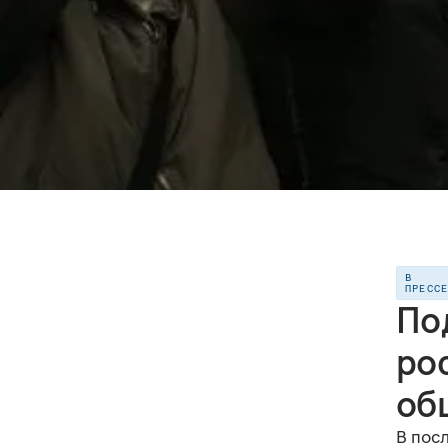
В
ПРЕСС
По
ро
об
В пос