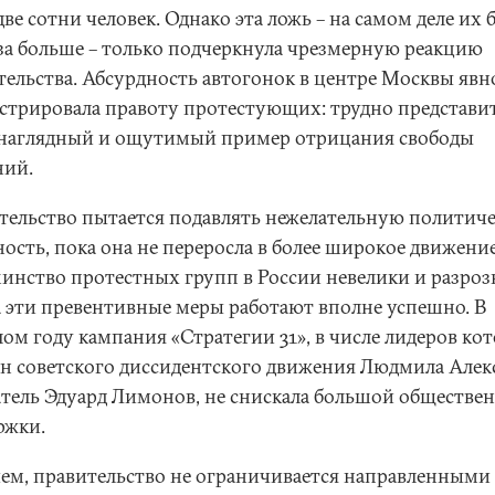
две сотни человек. Однако эта ложь – на самом деле их 
аза больше – только подчеркнула чрезмерную реакцию
тельства. Абсурдность автогонок в центре Москвы явн
стрировала правоту протестующих: трудно представит
 наглядный и ощутимый пример отрицания свободы
ний.
тельство пытается подавлять нежелательную политич
ость, пока она не переросла в более широкое движение
инство протестных групп в России невелики и разроз
а эти превентивные меры работают вполне успешно. В
ом году кампания «Стратегии 31», в числе лидеров ко
ан советского диссидентского движения Людмила Алек
атель Эдуард Лимонов, не снискала большой обществе
ржки.
ем, правительство не ограничивается направленными