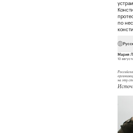
устраи
Консти
протес
по нес
консти
Русс
Мария 
10 августа
Российска
организац
на эту с
Источн