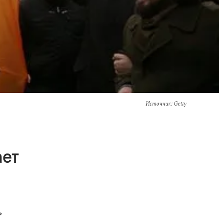
Источник
: Getty
ает
»