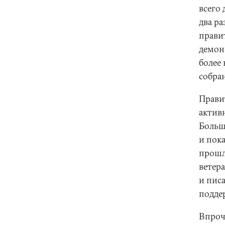
всего 
два р
прави
демон
более
собра
Прави
активн
Больш
и пок
прошл
ветер
и пис
подде
Впроч