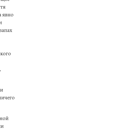
отя
а явно
и
запах
зкого
,
ли
ничего
нной
ли