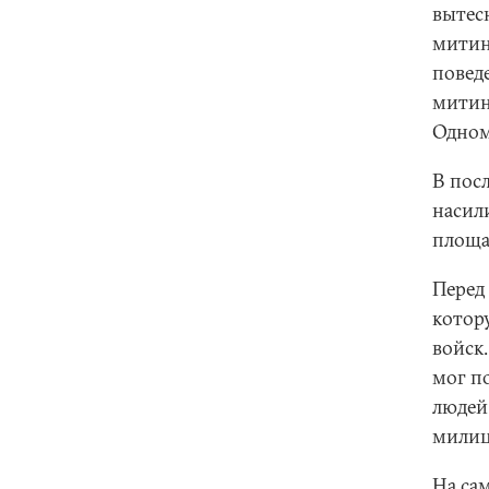
вытесн
митин
повед
митин
Одном
В пос
насил
площа
Перед
котор
войск
мог п
людей
милиц
На са