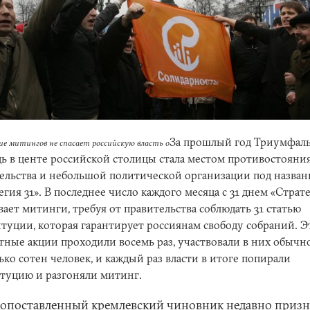
За прошлый год Триумфал
ие митингов не спасает российскую власть о
ь в центе российской столицы стала местом противостояни
ельства и небольшой политической организации под назва
егия 31». В последнее число каждого месяца с 31 днем «Страте
вает митинги, требуя от правительства соблюдать 31 статью
туции, которая гарантирует россиянам свободу собраний. Э
тные акции проходили восемь раз, участвовали в них обычн
ько сотен человек, и каждый раз власти в итоге попирали
туцию и разгоняли митинг.
опоставленный кремлевский чиновник недавно призн