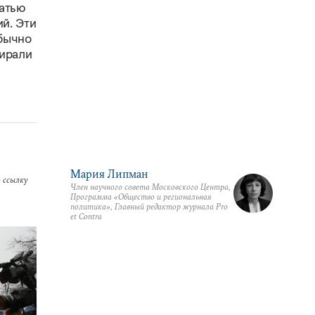
татью
й. Эти
обычно
пирали
Мария Липман
 ссылку
Член научного совета Московского Центра,
Программа «Общество и региональная
политика», Главный редактор журнала Pro
et Contra