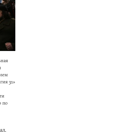
ьная
я
нием
гия 31»
ти
о по
ал,