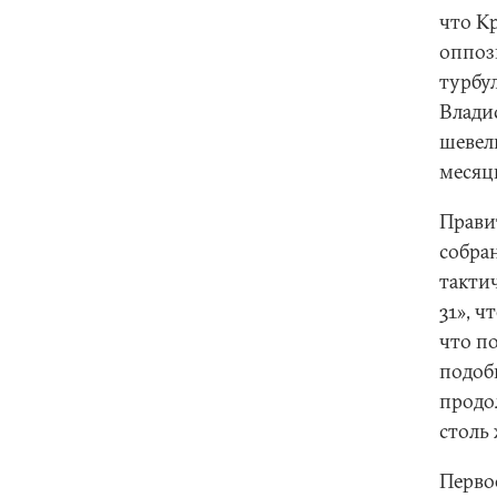
что К
оппоз
турбул
Влади
шевел
месяцы
Прави
собра
такти
31», ч
что п
подоб
продо
столь
Перво