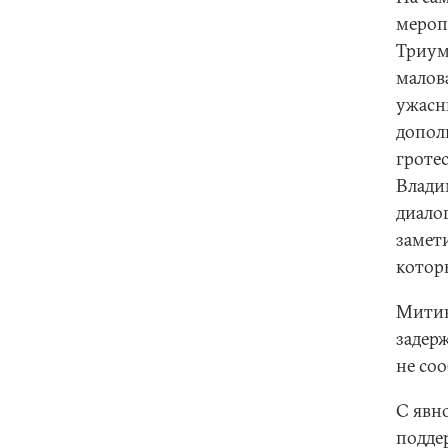
меропр
Триум
малов
ужасн
дополн
гроте
Влади
диало
замет
котор
Митин
задер
не со
С явн
подде