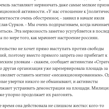
ремль заставляют нервничать даже самые мелкие приз
иционной активности. «У нас отношение к [политиче
ентности очень обостренное, - заявил в начале июля
слав Сурков. - Мы очень подпрыгиваем, когда начинае
иться». Эта нервозность заметно усугубляется в после
 по мере того, как мрачнеет настроение россиян.
тельство не хочет прямо выступать против свободы
ний, поэтому вместо прямого запрета оно прибегает к
ческим уловкам – скажем, сообщает активистам «Страт
то другая организация уже зарезервировала площадь за
озволяет оставить митинг «несанкционированным». О
ные увертки никого не обманывают, и активисты
лжают устраивать демонстрации на площади. Милици
 же упорно продолжает их разгонять.
е время она действовала не слишком жестко: кого-то