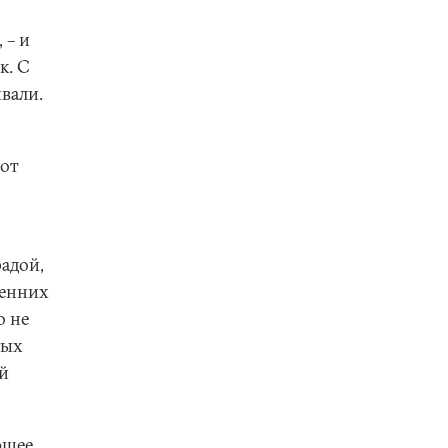
 – и
к. С
вали.
 от
адой,
ренних
о не
дых
й
ющее