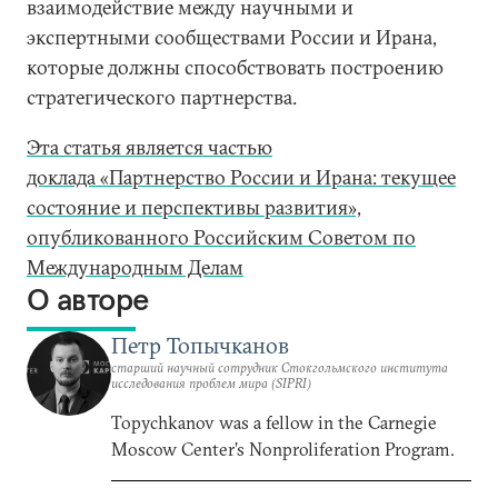
взаимодействие между научными и
экспертными сообществами России и Ирана,
которые должны способствовать построению
стратегического партнерства.
Эта статья является частью
доклада «Партнерство России и Ирана: текущее
состояние и перспективы развития»,
опубликованного Российским Советом по
Международным Делам
О авторе
Петр Топычканов
старший научный сотрудник Стокгольмского института
исследования проблем мира (SIPRI)
Topychkanov was a fellow in the Carnegie
Moscow Center’s Nonproliferation Program.