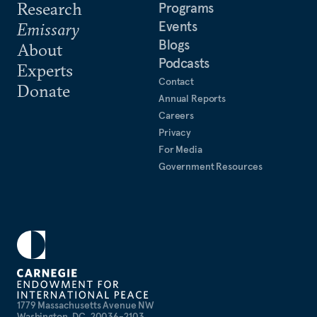
Research
Programs
Events
Emissary
Blogs
About
Podcasts
Experts
Contact
Donate
Annual Reports
Careers
Privacy
For Media
Government Resources
1779 Massachusetts Avenue NW
Washington, DC, 20036-2103