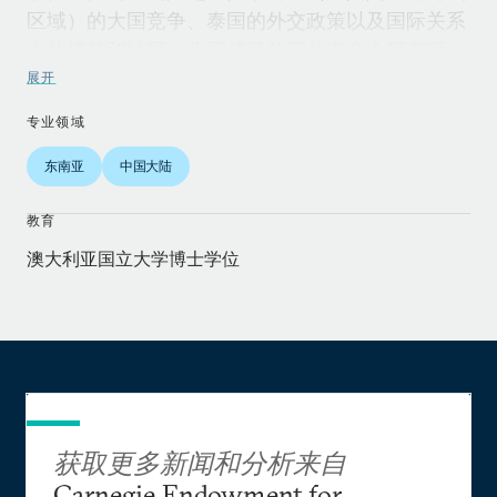
区域）的大国竞争、泰国的外交政策以及国际关系
中的规范和认同。华冠咸目前正从事多个研究项
目，包括影响泰国在中美之间外交政策选择的规范
展开
结构，以及中国在湄公河次区域的领导地位巩固。
专业领域
他近期发表的论文包括《“竹扬中风”：中国因素在
泰国外交政策取向中的持续意义（“Bamboo Stuck
东南亚
中国大陆
in the Chinese Wind”: The Continuing Significance
教育
of the China Factor in Thailand’s Foreign Policy
Orientation）》。
澳大利亚国立大学博士学位
获取更多新闻和分析来自
Carnegie Endowment for