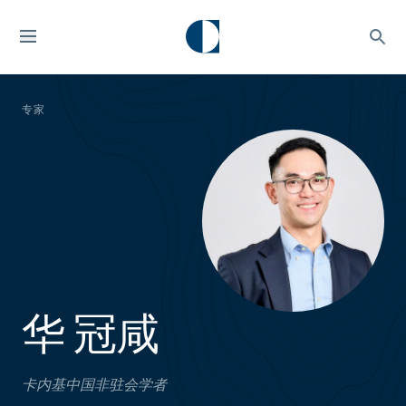
专家
华 冠咸
卡内基中国非驻会学者