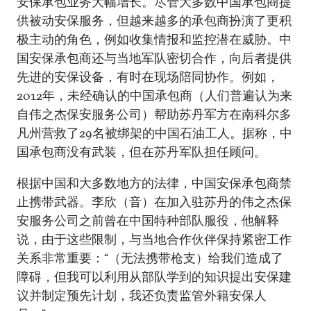
安保承包业务大幅增长。尽管大多数中国承包商提
供被动安保服务，但越来越多的承包商扮演了更积
极主动的角色，例如收集情报和监控潜在威胁。中
国安保承包商还与当地军队密切合作，向后者提供
先进的安保设备，有时在现场陪同协作。例如，
2012年，未经确认的中国承包商（人们普遍认为来
自伟之杰保安服务公司）帮助苏丹军方在南科尔多
凡州营救了29名被绑架的中国石油工人。据称，中
国承包商没有武装，但在苏丹军队担任顾问。
根据中国和大多数地方的法律，中国安保承包商禁
止携带武器。李欣（音）在加入驻苏丹的伟之杰保
安服务公司之前曾在中国特种部队服役，他解释
说，由于这些限制，与当地合作伙伴保持紧密工作
关系非常重要：“（无法携带枪支）给我们造成了
障碍，但我可以利用从部队学到的知识提出安保建
议并制定预先计划，我还负责监管外籍安保人