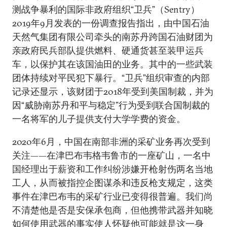
测战争暴利的国际非政府组织“卫兵”（Sentry）
2019年9月发表的一份调查报告指出，由中国石油
天然气集团有限公司牵头的南苏丹跨国石油财团为
亲政府民兵部队提供燃料、硬通货甚至装甲运兵
车，以保护其在该国油田的业务。其中的一些武装
团体持续对平民犯下暴行。“卫兵”组织审查的内部
记录还显示，该财团于2018年受到美国制裁，并为
因“威胁南苏丹和平与稳定”行为受到联合国制裁的
一名将军的儿子提供支付大学学费的资金。
2020年6月，中国在南部非洲的采矿业务再次受到
关注——在津巴布韦格韦鲁市的一座矿山，一名中
国经理出于薪资和工作纠纷涉嫌开枪射伤两名当地
工人，从而被指控企图谋杀和违反枪支规定，这类
事件在津巴布韦的采矿行业已变得很普遍。我们尚
不清楚他是否是安保承包商，但他携带武器并知晓
如何使用武器的事实使人怀疑他可能就是这一身