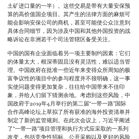
土矿进口量的一半）。这些交易是带有大量安保预
算的高价值国企项目。其产生的法律方面的麻烦可
能会影响安保公司的商机，甚至可能使公众注意到
具体合同细节，因为涉及中国和其他外国投资的战
略诉讼在非洲若干个司法管辖区备受关注。
中国的国有企业面临着另一项主要制约因素：它们
的体量太大，根深蒂固且没有灵活性，难以适当管
理。中国政府在批准一些近年来变得众所周知的极
富争议性的项目中的参与程度并不很明确，这一事
实使问题变得更加复杂，往往给中国带来不佳印
象，并给人们留下猜测余地。考虑到这些风险，中
国政府于2019年4月举行的第二届“一带一路”国际
合作高峰论坛上草拟了所有获准的海外投资清单并
制定了新的监管规则。在此次会议上，习近平阐述
了“一带一路”项目管理和执行方式应采取的一系列
改变，包括竞争性招标、公开采购以及更好的风险